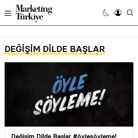
Abone Ol
Haberler
DEĞIŞIM DILDE BAŞLAR
Yaratıcı İşler
Dergiler
Etkinlikler
Söyleşiler
Kariyer
Değişim Dilde Başlar #öylesöyleme!