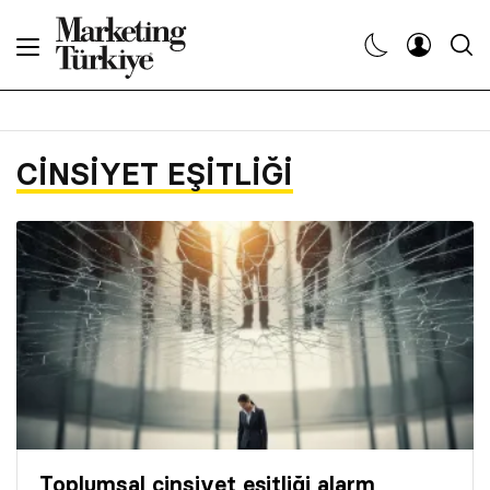
Abone Ol
Haberler
CINSIYET EŞITLIĞI
Yaratıcı İşler
Dergiler
Etkinlikler
Söyleşiler
Kariyer
Toplumsal cinsiyet eşitliği alarm