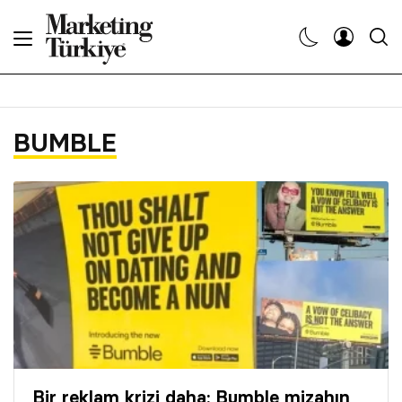
Abone Ol
Haberler
BUMBLE
Yaratıcı İşler
Dergiler
Etkinlikler
Söyleşiler
Kariyer
Bir reklam krizi daha: Bumble mizahın