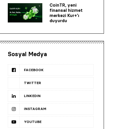
CoinTR, yeni
finansal hizmet
merkezi Kur+’ı
duyurdu
Sosyal Medya
FACEBOOK
TWITTER
LINKEDIN
INSTAGRAM
YOUTUBE