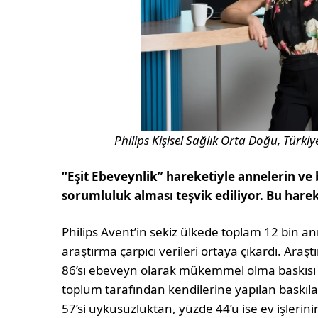
Philips Kişisel Sağlık Orta Doğu, Türkiy
“Eşit Ebeveynlik” hareketiyle annelerin ve
sorumluluk alması teşvik ediliyor. Bu hare
Philips Avent’in sekiz ülkede toplam 12 bin ann
araştırma çarpıcı verileri ortaya çıkardı. Ara
86’sı ebeveyn olarak mükemmel olma baskısı h
toplum tarafından kendilerine yapılan baskıla
57’si uykusuzluktan, yüzde 44’ü ise ev işlerin