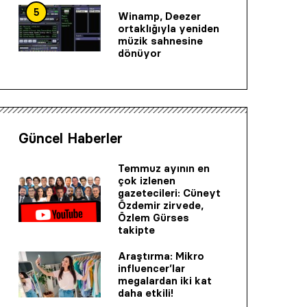
5
Winamp, Deezer
ortaklığıyla yeniden
müzik sahnesine
dönüyor
Güncel Haberler
Temmuz ayının en
çok izlenen
gazetecileri: Cüneyt
Özdemir zirvede,
Özlem Gürses
takipte
Araştırma: Mikro
influencer’lar
megalardan iki kat
daha etkili!