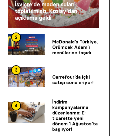
İsviçre’de maden suları
toplatılmıştı, Kızılay’dan
açıklama geldi
2
McDonald’s Türkiye,
Örümcek Adam’ı
menülerine taşıdı
3
Carrefour’da içki
satışı sona eriyor!
İndirim
4
kampanyalarına
düzenlenme: E-
ticarette yeni
dönem 1 Ağustos’ta
başlıyor!