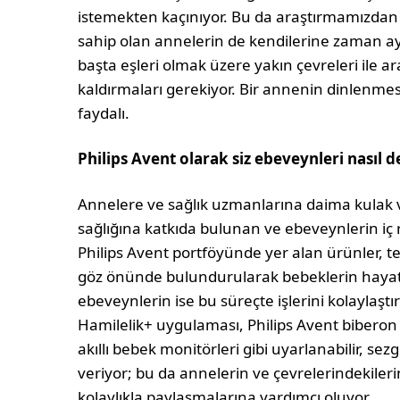
istemekten kaçınıyor. Bu da araştırmamızdan
sahip olan annelerin de kendilerine zaman ay
başta eşleri olmak üzere yakın çevreleri ile
kaldırmaları gerekiyor. Bir annenin dinlenmesi
faydalı.
Philips Avent olarak siz ebeveynleri nasıl 
Annelere ve sağlık uzmanlarına daima kulak 
sağlığına katkıda bulunan ve ebeveynlerin iç r
Philips Avent portföyünde yer alan ürünler, t
göz önünde bulundurularak bebeklerin hayata 
ebeveynlerin ise bu süreçte işlerini kolaylaştır
Hamilelik+ uygulaması, Philips Avent biberon 
akıllı bebek monitörleri gibi uyarlanabilir, s
veriyor; bu da annelerin ve çevrelerindekiler
kolaylıkla paylaşmalarına yardımcı oluyor.