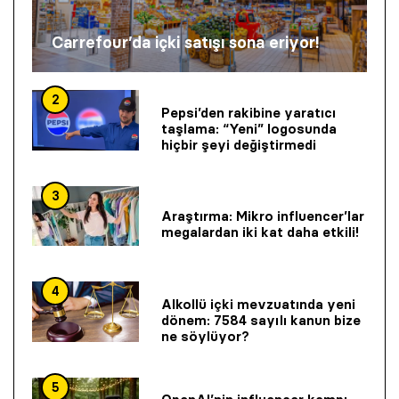
Carrefour’da içki satışı sona eriyor!
2
Pepsi’den rakibine yaratıcı
taşlama: “Yeni” logosunda
hiçbir şeyi değiştirmedi
3
Araştırma: Mikro influencer’lar
megalardan iki kat daha etkili!
4
Alkollü içki mevzuatında yeni
dönem: 7584 sayılı kanun bize
ne söylüyor?
5