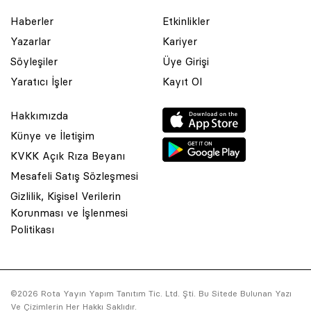
Haberler
Etkinlikler
Yazarlar
Kariyer
Söyleşiler
Üye Girişi
Yaratıcı İşler
Kayıt Ol
Hakkımızda
Künye ve İletişim
KVKK Açık Rıza Beyanı
Mesafeli Satış Sözleşmesi
Gizlilik, Kişisel Verilerin
Korunması ve İşlenmesi
© 2001 Rota Yayın Yapım Tanıtım Tic. Ltd. Şti. Bu Sitede Bulunan
Politikası
Yazı Ve Çizimlerin Her Hakkı Saklıdır.
Asquared WordPress Agency
tarafından tasarlanmış ve
kodlanmıştır.
©2026 Rota Yayın Yapım Tanıtım Tic. Ltd. Şti. Bu Sitede Bulunan Yazı
Ve Çizimlerin Her Hakkı Saklıdır.