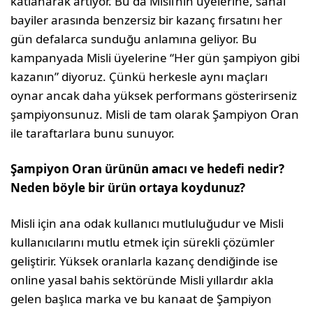
katlanarak artıyor. Bu da Misli’nin üyelerine, sa­nal
bayiler arasında benzersiz bir kazanç fırsatını her
gün defalarca sunduğu anlamına geliyor. Bu
kampanyada Misli üyelerine “Her gün şampiyon gibi
kazanın” diyoruz. Çünkü herkesle aynı maç­ları
oynar ancak daha yüksek performans gös­terirseniz
şampiyonsunuz. Misli de tam olarak Şampiyon Oran
ile taraftarlara bunu sunuyor.
Şampiyon Oran ürünün amacı ve hedefi nedir?
Neden böyle bir ürün ortaya koy­dunuz?
Misli için ana odak kullanıcı mutluluğudur ve Misli
kullanıcılarını mutlu etmek için sürekli çö­zümler
geliştirir. Yüksek oranlarla kazanç den­diğinde ise
online yasal bahis sektöründe Misli yıllardır akla
gelen başlıca marka ve bu kanaat de Şampiyon