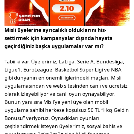
Misli üyelerine ayrıcalıklı olduklarını his­
settirmek için kampanyalar dışında haya­ta
geçirdiğiniz başka uygulamalar var mı?
Tabii ki var. Üyelerimiz; LaLiga, Serie A, Bun­desliga,
Ligue1, EuroLeague, Basketbol Süper Ligi ve NBA
gibi dünyanın en önemli liglerindeki maçları, Misli
uygulamasından ve web sitesinden canlı ve ücretsiz
olarak izleyebiliyor ve canlı oyun oynayabiliyor.
Bunun yanı sıra Misli’ye yeni üye olan mobil
uygulama sahibi herkese koşulsuz 50 TL “Hoş Geldin
Bonusu” veriyoruz. Oynadıkları oyunları
çeşitlendirmek isteyen üyelerimiz, sos­yal bahis ve