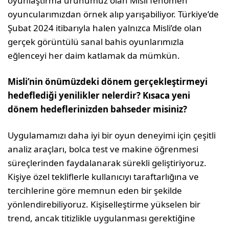
oyunlaştırma ürünümüz olan Misli fenomen
oyuncularımızdan örnek alıp yarışabili­yor. Türkiye’de
Şubat 2024 itibarıyla halen yal­nızca Misli’de olan
gerçek görüntülü sanal bahis oyunlarımızla
eğlenceyi her daim katlamak da mümkün.
Misli’nin önümüzdeki dönem gerçekleş­tirmeyi
hedeflediği yenilikler nelerdir? Kısaca yeni
dönem hedeflerinizden bahse­der misiniz?
Uygulamamızı daha iyi bir oyun deneyimi için çeşitli
analiz araçları, bolca test ve makine öğ­renmesi
süreçlerinden faydalanarak sürekli ge­liştiriyoruz.
Kişiye özel tekliflerle kullanıcıyı ta­raftarlığına ve
tercihlerine göre memnun eden bir şekilde
yönlendirebiliyoruz. Kişiselleştirme yükselen bir
trend, ancak titizlikle uygulanması gerektiğine