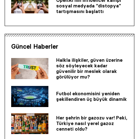
OpenAI’nin influencer kampı
sosyal medyada “distopya”
tartışmasını başlattı
Güncel Haberler
Halkla ilişkiler, güven üzerine
söz söyleyecek kadar
güvenilir bir mes­lek olarak
görülüyor mu?
Futbol ekonomisini yeniden
şekillendiren üç büyük dinamik
Her şehrin bir gazozu var! Peki,
Türkiye nasıl yerel gazoz
cenneti oldu?