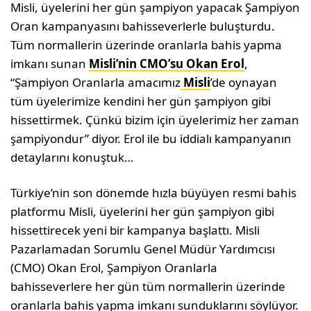
Misli, üyelerini her gün şampiyon yapacak Şampiyon
Oran kampanyasını bahisseverlerle buluşturdu.
Tüm normallerin üzerinde oranlarla bahis yapma
imkanı sunan
Misli’nin CMO’su Okan Erol
,
“Şampiyon Oranlarla amacımız
Misli
’de oynayan
tüm üyelerimize kendini her gün şampiyon gibi
hissettirmek. Çünkü bizim için üyelerimiz her zaman
şampiyondur” diyor. Erol ile bu iddialı kampanyanın
detaylarını konuştuk…
Türkiye’nin son dönemde hızla büyüyen resmi bahis
platformu Misli, üyelerini her gün şampi­yon gibi
hissettirecek yeni bir kampanya başlattı. Misli
Pazarla­madan Sorumlu Genel Müdür Yardımcısı
(CMO) Okan Erol, Şampiyon Oranlarla
bahisseverlere her gün tüm normallerin üzerinde
oranlarla ba­his yapma imkanı sunduklarını söylüyor.