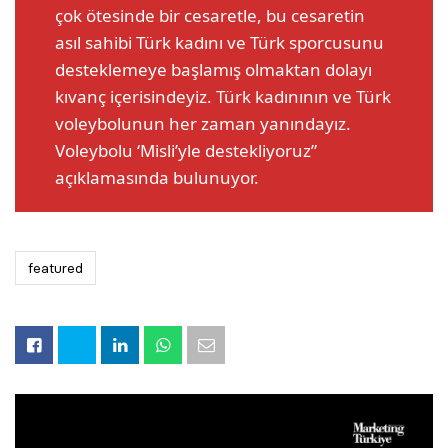
çok ötesinde bir cesaretle, bu cesaretin
asıl sahibi Türk kadını ve Türk sporcusunu
desteklemeye başlamış olmaktan dolayı
kıvanç içerisindeyiz. Türk kadınının ve Türk
voleybolunun her zaman yanındayız.
Voleybolu ‘Misli’yle destekliyoruz”
açıklamasında bulunuyor.
featured