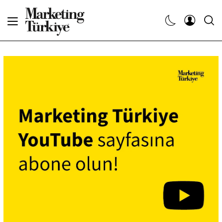
Abone Ol
Haberler
Yaratıcı İşler
Dergiler
Etkinlikler
Söyleşiler
Kariyer