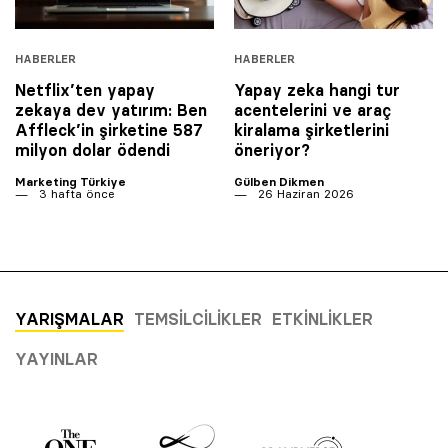
HABERLER
HABERLER
Netflix’ten yapay
Yapay zeka hangi tur
zekaya dev yatırım: Ben
acentelerini ve araç
Affleck’in şirketine 587
kiralama şirketlerini
milyon dolar ödendi
öneriyor?
Marketing Türkiye
Gülben Dikmen
3 hafta önce
26 Haziran 2026
YARIŞMALAR
TEMSILCILIKLER
ETKINLIKLER
YAYINLAR