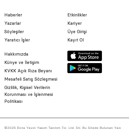
Haberler
Etkinlikler
Yazarlar
Kariyer
Söyleşiler
Üye Girişi
Yaratıcı İşler
Kayıt Ol
Hakkımızda
Künye ve İletişim
KVKK Açık Rıza Beyanı
Mesafeli Satış Sözleşmesi
Gizlilik, Kişisel Verilerin
Korunması ve İşlenmesi
© 2001 Rota Yayın Yapım Tanıtım Tic. Ltd. Şti. Bu Sitede Bulunan
Politikası
Yazı Ve Çizimlerin Her Hakkı Saklıdır.
Asquared WordPress Agency
tarafından tasarlanmış ve
kodlanmıştır.
©2026 Rota Yayın Yapım Tanıtım Tic. Ltd. Şti. Bu Sitede Bulunan Yazı