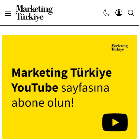
Abone Ol
Haberler
Yaratıcı İşler
Dergiler
Etkinlikler
Söyleşiler
Kariyer