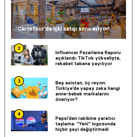
Carrefour’da içki satışı sona eriyor!
2
Influencer Pazarlama Raporu
açıklandı: TikTok yükselişte,
rekabet tabana yayılıyor
3
Beş asistan, üç reyon:
Türkiye’de yapay zeka hangi
anne-bebek markalarını
öneriyor?
4
Pepsi’den rakibine yaratıcı
taşlama: “Yeni” logosunda
hiçbir şeyi değiştirmedi