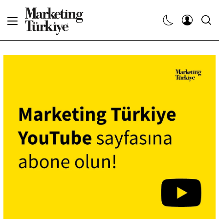
Abone Ol
Haberler
Yaratıcı İşler
Dergiler
Etkinlikler
Söyleşiler
Kariyer