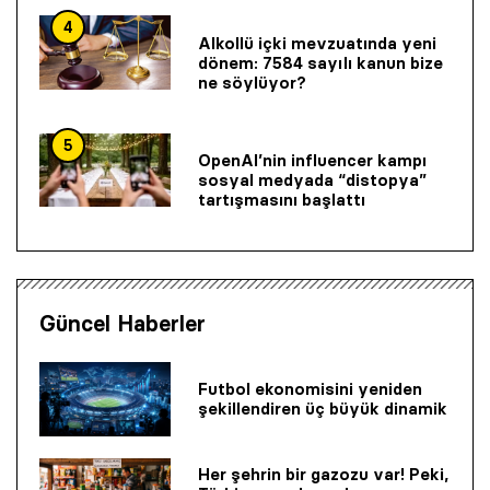
4
Alkollü içki mevzuatında yeni
dönem: 7584 sayılı kanun bize
ne söylüyor?
5
OpenAI’nin influencer kampı
sosyal medyada “distopya”
tartışmasını başlattı
Güncel Haberler
Futbol ekonomisini yeniden
şekillendiren üç büyük dinamik
Her şehrin bir gazozu var! Peki,