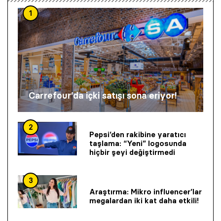
1
Carrefour’da içki satışı sona eriyor!
2
Pepsi’den rakibine yaratıcı
taşlama: “Yeni” logosunda
hiçbir şeyi değiştirmedi
3
Araştırma: Mikro influencer’lar
megalardan iki kat daha etkili!