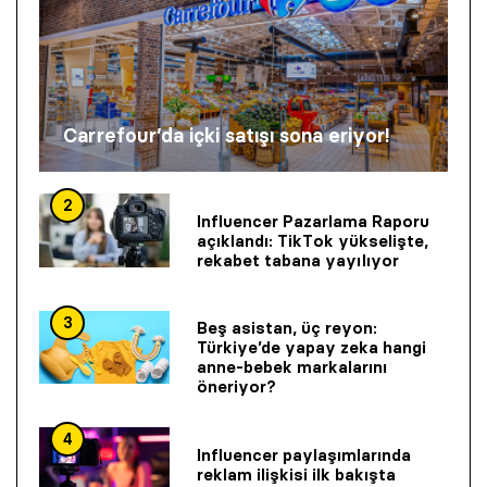
Carrefour’da içki satışı sona eriyor!
2
Influencer Pazarlama Raporu
açıklandı: TikTok yükselişte,
rekabet tabana yayılıyor
3
Beş asistan, üç reyon:
Türkiye’de yapay zeka hangi
anne-bebek markalarını
öneriyor?
4
Influencer paylaşımlarında
reklam ilişkisi ilk bakışta