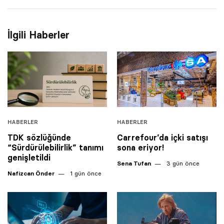
İlgili Haberler
HABERLER
HABERLER
TDK sözlüğünde
Carrefour’da içki satışı
“Sürdürülebilirlik” tanımı
sona eriyor!
genişletildi
Sena Tufan
3 gün önce
Nafizcan Önder
1 gün önce