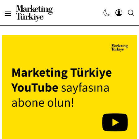
Abone Ol
Haberler
Yaratıcı İşler
Dergiler
Etkinlikler
Söyleşiler
Kariyer