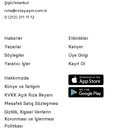
Şişli/İstanbul
rota@rotayayin.com.tr
0 (212) 211 11 12
Haberler
Etkinlikler
Yazarlar
Kariyer
Söyleşiler
Üye Girişi
Yaratıcı İşler
Kayıt Ol
Hakkımızda
Künye ve İletişim
KVKK Açık Rıza Beyanı
Mesafeli Satış Sözleşmesi
Gizlilik, Kişisel Verilerin
Korunması ve İşlenmesi
© 2001 Rota Yayın Yapım Tanıtım Tic. Ltd. Şti. Bu Sitede Bulunan
Politikası
Yazı Ve Çizimlerin Her Hakkı Saklıdır.