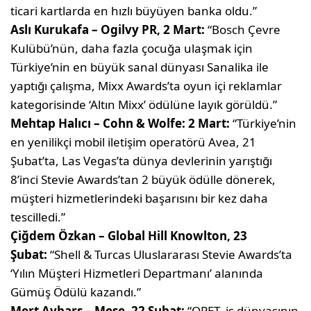
ticari kartlarda en hızlı büyüyen banka oldu.”
Aslı Kurukafa – Ogilvy PR, 2 Mart:
“Bosch Çevre
Kulübü’nün, daha fazla çocuğa ulaşmak için
Türkiye’nin en büyük sanal dünyası Sanalika ile
yaptığı çalışma, Mixx Awards’ta oyun içi reklamlar
kategorisinde ‘Altın Mixx’ ödülüne layık görüldü.”
Mehtap Halıcı – Cohn & Wolfe: 2 Mart:
“Türkiye’nin
en yenilikçi mobil iletişim operatörü Avea, 21
Şubat’ta, Las Vegas’ta dünya devlerinin yarıştığı
8’inci Stevie Awards’tan 2 büyük ödülle dönerek,
müşteri hizmetlerindeki başarısını bir kez daha
tescilledi.”
Çiğdem Özkan – Global Hill Knowlton, 23
Şubat:
“Shell & Turcas Uluslararası Stevie Awards’ta
‘Yılın Müşteri Hizmetleri Departmanı’ alanında
Gümüş Ödülü kazandı.”
Mert Aybars – Mese, 22 Şubat:
“OPET, iş dünyasının