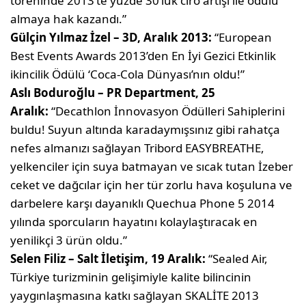
töreninde 2013’te yüzde 30’luk ciro artışı ile ödülü
almaya hak kazandı.”
Gülçin Yılmaz İzel – 3D, Aralık 2013:
“European
Best Events Awards 2013’den En İyi Gezici Etkinlik
ikincilik Ödülü ‘Coca-Cola Dünyası’nın oldu!”
Aslı Boduroğlu – PR Department, ‎25‎
‎Aralık:
“Decathlon İnnovasyon Ödülleri Sahiplerini
buldu! Suyun altında karadaymışsınız gibi rahatça
nefes almanızı sağlayan Tribord EASYBREATHE,
yelkenciler için suya batmayan ve sıcak tutan İzeber
ceket ve dağcılar için her tür zorlu hava koşuluna ve
darbelere karşı dayanıklı Quechua Phone 5 2014
yılında sporcuların hayatını kolaylaştıracak en
yenilikçi 3 ürün oldu.”
Selen Filiz – Salt İletişim, 19 Aralık:
“Sealed Air,
Türkiye turizminin gelişimiyle kalite bilincinin
yaygınlaşmasına katkı sağlayan SKALİTE 2013