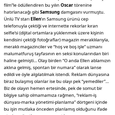
film”le ödüllendiren bu yılın
Oscar
törenine
hatırlanacağı gibi
Samsung
damgasını vurmuştu.
Ünlü TV starı
Ellen
’ın Samsung ürünü cep
telefonuyla çektiği ve internette rekorlar kıran
selfie’si (dijital ortamlara yüklenmek üzere kişinin
kendisini çektiği fotoğraflar) magazin meraklılarıyla,
meraklı magazinciler ve “hoş ve boş işle” uzmanı
malumatfuruş tayfasının en seksi konularından biri
haline gelmişti… Olay birden “O anda Ellen ablamızın
aklına gelmiş, spontan bir numara” olarak lanse
edildi ve öyle algılatılmak istendi. Reklam dünyasına
biraz bulaşmış olanlar ise bu olayı pek “yemediler”…
Biz de olayın hemen ertesinde, pek de somut bir
bilgiye sahip olmamamıza rağmen, “reklam-iş
dünyası-marka yönetimi-planlama” dörtgeni içinde
bu işin mutlaka önceden planlamış olduğunu ifade