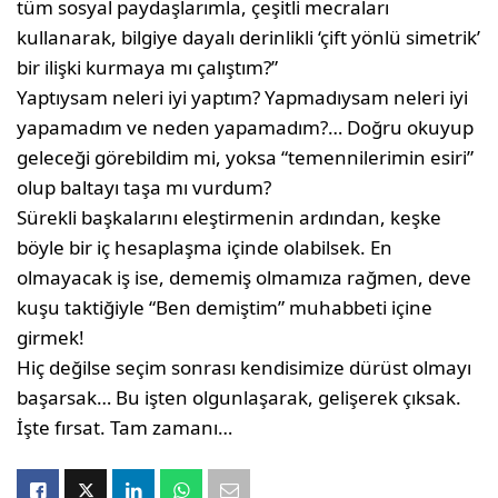
tüm sosyal paydaşlarımla, çeşitli mecraları
kullanarak, bilgiye dayalı derinlikli ‘çift yönlü simetrik’
bir ilişki kurmaya mı çalıştım?”
Yaptıysam neleri iyi yaptım? Yapmadıysam neleri iyi
yapamadım ve neden yapamadım?… Doğru okuyup
geleceği görebildim mi, yoksa “temennilerimin esiri”
olup baltayı taşa mı vurdum?
Sürekli başkalarını eleştirmenin ardından, keşke
böyle bir iç hesaplaşma içinde olabilsek. En
olmayacak iş ise, dememiş olmamıza rağmen, deve
kuşu taktiğiyle “Ben demiştim” muhabbeti içine
girmek!
Hiç değilse seçim sonrası kendisimize dürüst olmayı
başarsak… Bu işten olgunlaşarak, gelişerek çıksak.
İşte fırsat. Tam zamanı…