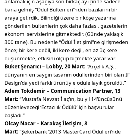
anlamak için aşağıya son birkaç ay içinde sadece
bana gelmiş “Ödül Bültenleri”nden bazılarını bir
araya getirdik. Bilindiği üzere bir köşe yazarına
gönderilen bültenlerin çok daha fazlası, gazetelerin
ekonomi servislerine gitmektedir. (Günde yaklaşık
300 tane). Bu nedenle “Ödül İletişimi”ne girişmeden
önce; bir kere değil, iki kere değil, en az üç kere
düşünmekte, etkisini ölçüp biçmekte yarar var.
Buket Şenarıcı – Lobby, 20 Mart:
“Arçelik A.Ş.,
dünyanın en saygın tasarım ödüllerinden biri olan IF
Design’da yedi farklı ürünüyle ödüle layık görüldü.”
Adem Tokdemir – Communication Partner, 13
Mart:
“Mustafa Nevzat İlaç’ın, bu yıl 14’üncüsünü
düzenleyeceği ‘Eczacılık Ödülü’ için başvurular
başladı.”
Olcay Nacar – Karakaş İletişim, 8
Mart:
“Şekerbank ‘2013 MasterCard Ödülleri’nde