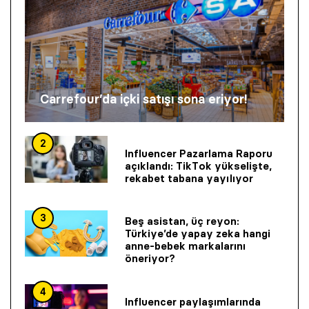
Carrefour’da içki satışı sona eriyor!
2
Influencer Pazarlama Raporu
açıklandı: TikTok yükselişte,
rekabet tabana yayılıyor
3
Beş asistan, üç reyon:
Türkiye’de yapay zeka hangi
anne-bebek markalarını
öneriyor?
4
Influencer paylaşımlarında