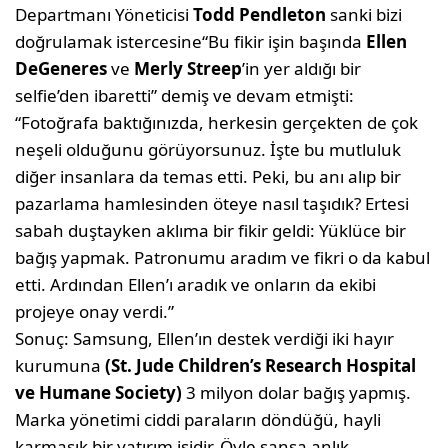
Departmanı Yöneticisi
Todd Pendleton
sanki bizi
doğrulamak istercesine“Bu fikir işin başında
Ellen
DeGeneres
ve
Merly Streep
’in yer aldığı bir
selfie’den ibaretti” demiş ve devam etmişti:
“Fotoğrafa baktığınızda, herkesin gerçekten de çok
neşeli olduğunu görüyorsunuz. İşte bu mutluluk
diğer insanlara da temas etti. Peki, bu anı alıp bir
pazarlama hamlesinden öteye nasıl taşıdık? Ertesi
sabah duştayken aklıma bir fikir geldi: Yüklüce bir
bağış yapmak. Patronumu aradım ve fikri o da kabul
etti. Ardından Ellen’ı aradık ve onların da ekibi
projeye onay verdi.”
Sonuç: Samsung, Ellen’ın destek verdiği iki hayır
kurumuna
(St. Jude Children’s Research Hospital
ve Humane Society)
3 milyon dolar bağış yapmış.
Marka yönetimi ciddi paraların döndüğü, hayli
karmaşık bir yatırım işidir. Öyle şansa anlık