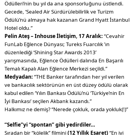
Ödülleri’nin bu yıl da ana sponsorluğunu üstlendi.
Gecede, ‘Sealed Air Sürdürülebilirlik ve Turizm
Ödülü’nü almaya hak kazanan Grand Hyatt İstanbul
Hotel oldu.”
Pelin Ateş – Inhouse İletişim, 17 Aralık:
“Cevahir
FunLab Eğlence Dünyası; Tureks Fuarcılık ’ın
düzenlediği ‘Shining Star Awards 2013’
yarışmasında, Eğlence Ödülleri dalında En Başarılı
Temalı Kapalı Alan Eğlence Merkezi seçildi.”
Medyadan:
“THE Banker tarafından her yıl verilen
ve bankacılık sektörünün en üst düzey ödülü olarak
kabul edilen ‘Yılın Bankası Ödülü’nü ‘Türkiye’nin En
İyi Bankası’ seçilen Akbank kazandı.”
Halkımız ne demiş? “Nerede çokluk, orada yokluk(!)”
“Selfie”yi “spontan” gibi yedirdiler…
Sıradan bir “kölelik” filmini
(12 Yıllık Esaret)
“En iyi