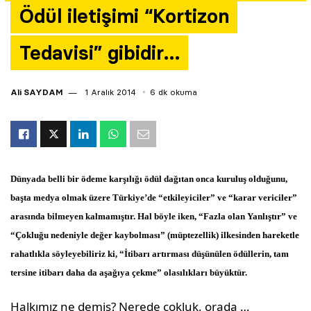
Ödül iletişimi “Kortizon
Yazarlar
Tedavisi” gibidir…
Araştırma
Ali SAYDAM
1 Aralık 2014
6 dk okuma
Dünyada belli bir ödeme karşılığı ödül dağıtan onca kuruluş olduğunu,
başta medya olmak üzere Türkiye’de “etkileyiciler” ve “karar vericiler”
arasında bilmeyen kalmamıştır. Hal böyle iken, “Fazla olan Yanlıştır” ve
“Çokluğu nedeniyle değer kaybolması” (müptezellik) ilkesinden hareketle
rahatlıkla söyleyebiliriz ki, “İtibarı artırması düşünülen ödüllerin, tam
tersine itibarı daha da aşağıya çekme” olasılıkları büyüktür.
Halkımız ne demiş? Nerede çokluk, orada …