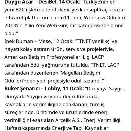
Duygu Acar – DesiBel, 14 Ocak:
“Türkiye’nin en
yeni B2C (işletmeden tüketiciye) konseptli açık pazar
e-ticaret platformu olan n11.com, Webrazzi Ödülleri
2013’de ‘Yılın Yeni Web Girişimi’ kategorisinde birinci
oldu.”
İpek Duman – Mese, 12 Ocak: “TTNET yenilikçi ve
hayatı kolaylaştıran ürün, servis ve projeleriyle,
Amerikan İletişim Profesyonelleri Ligi LACP
tarafından ödül yağmuruna tutuldu. TTNET, LACP
tarafından düzenlenen ‘Magellan İletişim
Ödülleri’nden yedi projesiyle ödül kazandı.”
Buket Şenarıcı – Lobby, 11 Ocak:
“Dünyaya Saygılı,
Dünyada Saygın vizyonu doğrultusunda,
kaynakların verimliliğine odaklanan; tüm iş
süreçlerinde, üretimde ve ürünlerinde enerji
verimliliğini esas alan Arçelik A.Ş., Enerji Verimliliği
Haftası kapsamında Enerji ve Tabii Kaynaklar