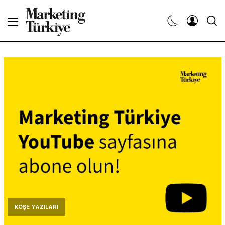
Abone Ol
Haberler
Yaratıcı İşler
Dergiler
Etkinlikler
Söyleşiler
Kariyer
KÖŞE YAZILARI