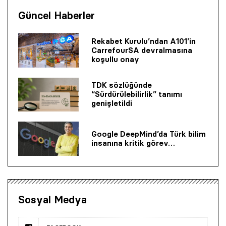
Güncel Haberler
Rekabet Kurulu’ndan A101’in
CarrefourSA devralmasına
koşullu onay
TDK sözlüğünde
“Sürdürülebilirlik” tanımı
genişletildi
Google DeepMind’da Türk bilim
insanına kritik görev…
Sosyal Medya