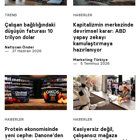
TREND
HABERLER
Çalışan bağlılığındaki
Kapitalizmin merkezinde
düşüşün faturası 10
devrimsel karar: ABD
trilyon dolar
yapay zekayı
kamulaştırmaya
Nafizcan Önder
hazırlanıyor
27 Haziran 2026
Marketing Türkiye
5 Temmuz 2026
HABERLER
HABERLER
Protein ekonomisinde
Kasiyersiz değil,
yeni cephe: Danone’den
çalışansız mağaza