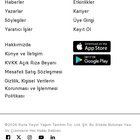
Haberler
Etkinlikler
Yazarlar
Kariyer
Söyleşiler
Üye Girişi
Yaratıcı İşler
Kayıt Ol
Hakkımızda
Künye ve İletişim
KVKK Açık Rıza Beyanı
Mesafeli Satış Sözleşmesi
Gizlilik, Kişisel Verilerin
Korunması ve İşlenmesi
© 2001 Rota Yayın Yapım Tanıtım Tic. Ltd. Şti. Bu Sitede Bulunan
Politikası
Yazı Ve Çizimlerin Her Hakkı Saklıdır.
Asquared WordPress Agency
tarafından tasarlanmış ve
kodlanmıştır.
©2026 Rota Yayın Yapım Tanıtım Tic. Ltd. Şti. Bu Sitede Bulunan Yazı
Ve Çizimlerin Her Hakkı Saklıdır.