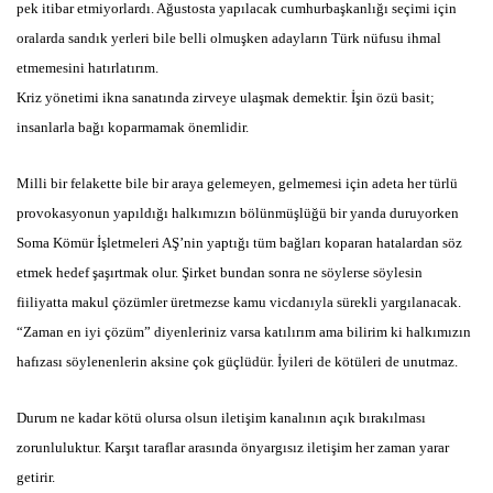
pek itibar etmiyorlardı. Ağustosta yapılacak cumhurbaşkanlığı seçimi için
oralarda sandık yerleri bile belli olmuşken adayların Türk nüfusu ihmal
etmemesini hatırlatırım.
Kriz yönetimi ikna sanatında zirveye ulaşmak demektir. İşin özü basit;
insanlarla bağı koparmamak önemlidir.
Milli bir felakette bile bir araya gelemeyen, gelmemesi için adeta her türlü
provokasyonun yapıldığı halkımızın bölünmüşlüğü bir yanda duruyorken
Soma Kömür İşletmeleri AŞ’nin yaptığı tüm bağları koparan hatalardan söz
etmek hedef şaşırtmak olur. Şirket bundan sonra ne söylerse söylesin
fiiliyatta makul çözümler üretmezse kamu vicdanıyla sürekli yargılanacak.
“Zaman en iyi çözüm” diyenleriniz varsa katılırım ama bilirim ki halkımızın
hafızası söylenenlerin aksine çok güçlüdür. İyileri de kötüleri de unutmaz.
Durum ne kadar kötü olursa olsun iletişim kanalının açık bırakılması
zorunluluktur. Karşıt taraflar arasında önyargısız iletişim her zaman yarar
getirir.