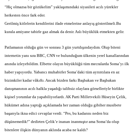
“Hiç olmazsa bir gözükelim” yaklaşımındaki siyasileri acılı yürekler
herkesten önce fark eder.
Gerilmiş kitlelerin kendilerini ifade etmelerine anlayış gösterilmeli.Bu
kurala amiyane tabirle gaz almak da denir. Aslı büyüklük etmekten gelir.
Patlamanın olduğu gün ve sonrası 3 gün yurtdışındaydım. Olup biteni
internetin yanı sıra BBC, CNN ve bulunduğum ülkenin yerel kanallarından
anında izleyebildim. Elbette olayın büyüklüğü tüm mecralarda Soma’yı ilk
haber yapıyordu. Yabancı muhabirler Soma’daki tüm ayrıntılara en az
bizimkiler kadar vâkıftı. Ancak bizden farkı Başbakan ve Başbakan
danışmanının acılı halkla yaşadığı talihsiz olaylara görselleriyle birlikte
kişisel yorumlar da yapabiliyorlardı. AK Parti Milletvekili Hüseyin Çelik,
hükümet adına yaptığı açıklamada her zaman olduğu gibiher musibete
başarıyla ikna edici cevaplar verdi. “Pes, bu kadarını neden biz
düşünemedik!” dedirten Çelik’e inanan inanmıştır ama Soma’da olup
bitenlere ilişkin dünyanın aklında acaba ne kaldı?