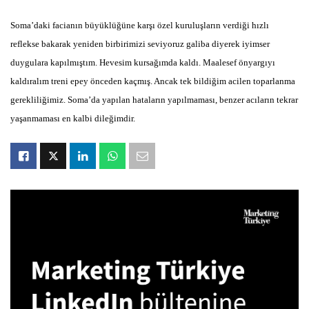
Soma’daki facianın büyüklüğüne karşı özel kuruluşların verdiği hızlı
reflekse bakarak yeniden birbirimizi seviyoruz galiba diyerek iyimser
duygulara kapılmıştım. Hevesim kursağımda kaldı. Maalesef önyargıyı
kaldıralım treni epey önceden kaçmış. Ancak tek bildiğim acilen toparlanma
gerekliliğimiz. Soma’da yapılan hataların yapılmaması, benzer acıların tekrar
yaşanmaması en kalbi dileğimdir.