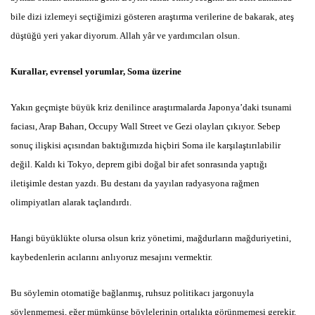
bile dizi izlemeyi seçtiğimizi gösteren araştırma verilerine de bakarak, ateş
düştüğü yeri yakar diyorum. Allah yâr ve yardımcıları olsun.
Kurallar, evrensel yorumlar, Soma üzerine
Yakın geçmişte büyük kriz denilince araştırmalarda Japonya’daki tsunami
faciası, Arap Baharı, Occupy Wall Street ve Gezi olayları çıkıyor. Sebep
sonuç ilişkisi açısından baktığımızda hiçbiri Soma ile karşılaştırılabilir
değil. Kaldı ki Tokyo, deprem gibi doğal bir afet sonrasında yaptığı
iletişimle destan yazdı. Bu destanı da yayılan radyasyona rağmen
olimpiyatları alarak taçlandırdı.
Hangi büyüklükte olursa olsun kriz yönetimi, mağdurların mağduriyetini,
kaybedenlerin acılarını anlıyoruz mesajını vermektir.
Bu söylemin otomatiğe bağlanmış, ruhsuz politikacı jargonuyla
söylenmemesi, eğer mümkünse böylelerinin ortalıkta görünmemesi gerekir.