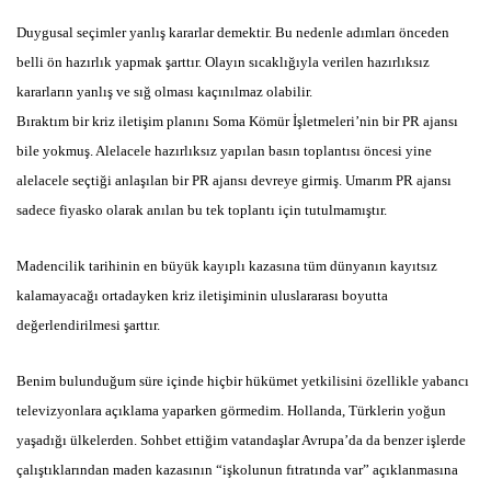
Duygusal seçimler yanlış kararlar demektir. Bu nedenle adımları önceden
belli ön hazırlık yapmak şarttır. Olayın sıcaklığıyla verilen hazırlıksız
kararların yanlış ve sığ olması kaçınılmaz olabilir.
Bıraktım bir kriz iletişim planını Soma Kömür İşletmeleri’nin bir PR ajansı
bile yokmuş. Alelacele hazırlıksız yapılan basın toplantısı öncesi yine
alelacele seçtiği anlaşılan bir PR ajansı devreye girmiş. Umarım PR ajansı
sadece fiyasko olarak anılan bu tek toplantı için tutulmamıştır.
Madencilik tarihinin en büyük kayıplı kazasına tüm dünyanın kayıtsız
kalamayacağı ortadayken kriz iletişiminin uluslararası boyutta
değerlendirilmesi şarttır.
Benim bulunduğum süre içinde hiçbir hükümet yetkilisini özellikle yabancı
televizyonlara açıklama yaparken görmedim. Hollanda, Türklerin yoğun
yaşadığı ülkelerden. Sohbet ettiğim vatandaşlar Avrupa’da da benzer işlerde
çalıştıklarından maden kazasının “işkolunun fıtratında var” açıklanmasına