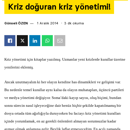
Kriz doğuran kriz yönetimi!
Yazarlar
Araştırma
Günseli ÖZEN
1 Aralık 2014
3 dk okuma
Kriz yönetimi için kitaplar yazılmış. Uzmanlar yeni krizlerde kurallar üzerine
yenilerini eklemiş.
Ancak unutmayalım ki her olayın kendine has dinamikleri ve gelişimi var.
Bu nedenle temel kurallar aynı kalsa da olayın muhatapları, üçüncü partileri
ve medya yönetimi değişiyor. Soma’daki kayıp sayısı, oluş biçimi, bundan
sonra sürecin nasıl işleyeceğine dair henüz hiçbir şekilde kapatılmamış bir
dosya ortada tüm ağırlığıyla duruyorken bu faciayı kriz yönetimi kuralları
içinde yorumlamak, en az gerekli önlemleri almayan sorumsuzlar kadar
aymaz olmak anlamına gelir. Beylik laflar etmeyeceğim. En acılı zamanda