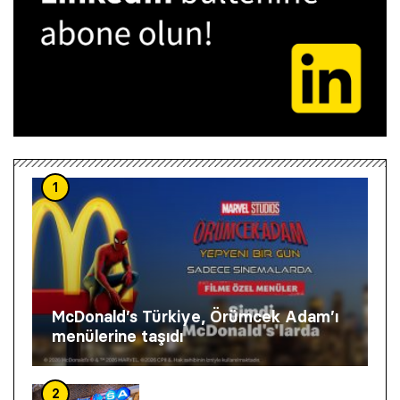
1
McDonald’s Türkiye, Örümcek Adam’ı
menülerine taşıdı
2