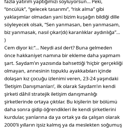
fazla yatırım yaptığımızı söylü­yorsun… Peki,
“öncülük”, “gelecek tasarımı”, “risk alma” gibi
yaklaşımlar olmadan yani bizim kuşağın bildiği dille
söyleyecek olsak, “Sen yanmasan, ben yanmasam,
biz yanma­sak, nasıl çıkar(dı) karanlıklar aydınlığa”…
)
Cem diyor ki:“… Neydi asıl dert? Buna gelmeden
önce hakkaniyet namına bir ekleme daha yapmam
şart. Say­dam’ın yazısında bahsettiği ‘hiçbir gerçekliği
olmayan, annesinin topuk­lu ayakkabıları içinde
dolaşan kız ço­cuğu izlenimi veren, 23-24 yaşındaki
‘İletişim Danışmanları’, ilk olarak Saydam’ın kendi
şirketi dâhil strate­jik iletişim danışmanlığı
şirketlerinde ortaya çıktılar. Bu kişilerin bir bölü­mü
daha sonra gidip öğrendikleri ile kendi şirketlerini
kurdular, yanları­na da ya ortak ya da çalışan olarak
2000’li yılların işsiz kalmış ya da meslekten soğumuş