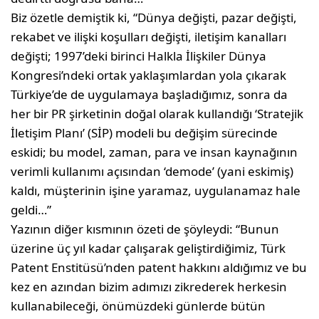
Biz özetle demiştik ki, “Dünya değişti, pa­zar değişti,
rekabet ve ilişki koşulları değişti, iletişim kanalları
değişti; 1997’deki birinci Halkla İlişkiler Dünya
Kongresi’ndeki ortak yaklaşımlardan yola çıkarak
Türkiye’de de uygulamaya başladığımız, sonra da
her bir PR şirketinin doğal olarak kullandığı ‘Stratejik
İletişim Planı’ (SİP) modeli bu değişim süre­cinde
eskidi; bu model, zaman, para ve insan kaynağının
verimli kullanımı açısından ‘de­mode’ (yani eskimiş)
kaldı, müşterinin işine yaramaz, uygulanamaz hale
geldi…”
Yazının diğer kısmının özeti de şöyleydi: “Bu­nun
üzerine üç yıl kadar çalışarak geliştir­diğimiz, Türk
Patent Enstitüsü’nden patent hakkını aldığımız ve bu
kez en azından bizim adımızı zikrederek herkesin
kullanabileceği, önümüzdeki günlerde bütün