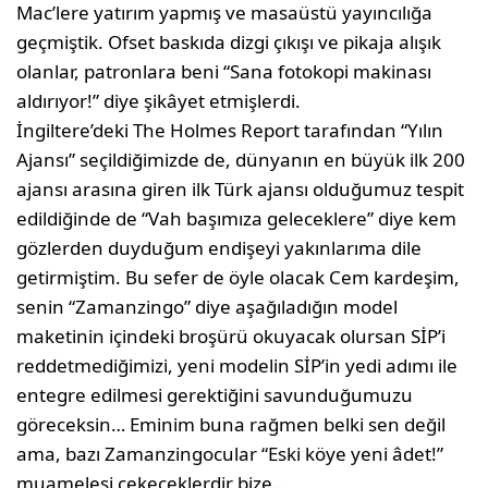
Mac’lere yatırım yapmış ve ma­saüstü yayıncılığa
geçmiştik. Ofset baskıda dizgi çıkışı ve pikaja alışık
olanlar, patronlara beni “Sana fotokopi makinası
aldırıyor!” diye şikâyet etmişlerdi.
İngiltere’deki The Holmes Report tarafından “Yılın
Ajansı” seçildiğimizde de, dünyanın en büyük ilk 200
ajansı arasına giren ilk Türk ajansı olduğumuz tespit
edildiğinde de “Vah başımıza geleceklere” diye kem
gözlerden duyduğum endişeyi yakınlarıma dile
getir­miştim. Bu sefer de öyle olacak Cem karde­şim,
senin “Zamanzingo” diye aşağıladığın model
maketinin içindeki broşürü okuyacak olursan SİP’i
reddetmediğimizi, yeni modelin SİP’in yedi adımı ile
entegre edilmesi gerek­tiğini savunduğumuzu
göreceksin… Eminim buna rağmen belki sen değil
ama, bazı Za­manzingocular “Eski köye yeni âdet!”
mua­melesi çekeceklerdir bize…