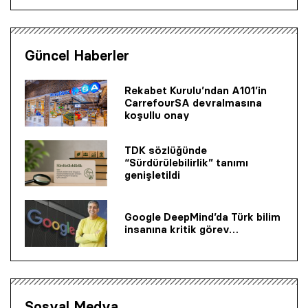
Güncel Haberler
Rekabet Kurulu’ndan A101’in
CarrefourSA devralmasına
koşullu onay
TDK sözlüğünde
“Sürdürülebilirlik” tanımı
genişletildi
Google DeepMind’da Türk bilim
insanına kritik görev…
Sosyal Medya