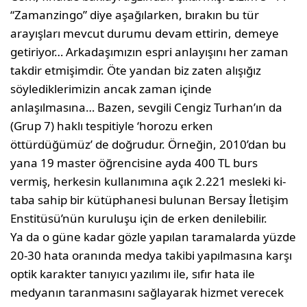
“Zamanzingo” diye aşağılarken, bı­rakın bu tür
arayışları mevcut durumu devam ettirin, demeye
getiriyor… Arkadaşımızın espri anlayışını her zaman
takdir etmişim­dir. Öte yandan biz zaten alışığız
söyledikle­rimizin ancak zaman içinde
anlaşılmasına… Bazen, sevgili Cengiz Turhan’ın da
(Grup 7) haklı tespitiyle ‘horozu erken
öttürdüğümüz’ de doğrudur. Örneğin, 2010’dan bu
yana 19 master öğrencisine ayda 400 TL burs
vermiş, herkesin kullanımına açık 2.221 mesleki ki­
taba sahip bir kütüphanesi bulunan Bersay İletişim
Enstitüsü’nün kuruluşu için de erken denilebilir.
Ya da o güne kadar gözle yapılan taramalar­da yüzde
20-30 hata oranında medya takibi yapılmasına karşı
optik karakter tanıyıcı ya­zılımı ile, sıfır hata ile
medyanın taranmasını sağlayarak hizmet verecek