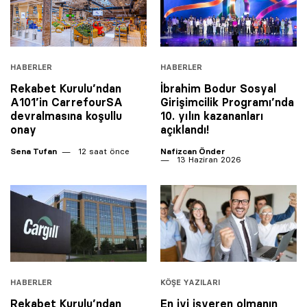
HABERLER
HABERLER
Rekabet Kurulu’ndan
İbrahim Bodur Sosyal
A101’in CarrefourSA
Girişimcilik Programı’nda
devralmasına koşullu
10. yılın kazananları
onay
açıklandı!
Sena Tufan
12 saat önce
Nafizcan Önder
13 Haziran 2026
HABERLER
KÖŞE YAZILARI
Rekabet Kurulu’ndan
En iyi işveren olmanın