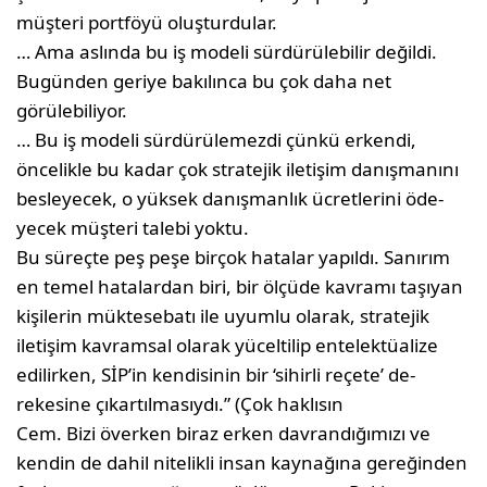
müşteri portföyü oluşturdular.
… Ama aslında bu iş modeli sürdürü­lebilir değildi.
Bugünden geriye bakı­lınca bu çok daha net
görülebiliyor.
… Bu iş modeli sürdürülemezdi çünkü erkendi,
öncelikle bu kadar çok stra­tejik iletişim danışmanını
besleyecek, o yüksek danışmanlık ücretlerini öde­
yecek müşteri talebi yoktu.
Bu süreçte peş peşe birçok hatalar yapıldı. Sanırım
en temel hatalardan biri, bir ölçüde kavramı taşıyan
kişi­lerin müktesebatı ile uyumlu olarak, stratejik
iletişim kavramsal olarak yüceltilip entelektüalize
edilirken, SİP’in kendisinin bir ‘sihirli reçete’ de­
rekesine çıkartılmasıydı.” (Çok haklısın
Cem. Bizi överken biraz erken davrandığımı­zı ve
kendin de dahil nitelikli insan kaynağına gereğinden