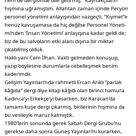
hem de dergisinde dile getirmiş, “Kaynakçıların”
hışmına uğramıştım. Allah­tan zaman içinde Peryön
personel yönetimi anlayışından vazgeçti, “Kıymet”e
henüz ka­vuşamasa da hiç değilse Personel Yöneti­
mi’nden ‘İnsan Yönetimi’ anlayışına kadar geldi de;
biz de bu salvoların etki alanı dışına bir miktar
çıkabilmiş olduk.
Haklı yani Cem İlhan. Vakti gelmeden konu­şup,
yazıp böylesine durumlarla cebelleşmek benim
kaderimdir.
Gelişim Yayınları’nda rahmetli Ercan Arıklı “parlak
kâğıda” dergi diye kitap kâğıdı olan birinci hamura
Kadınca’yı Erkekçe’yi basar­ken, biz Karacan’da
tamamı kuşe dergi çıkar­mış, birilerinin hışmına da
bu vesileyle ma­ruz kalmıştık.
1980’lerin sonunda gerek Sabah Dergi Gru­bu’nu
gerekse daha sonra Güneş Yayınları’nı kurarken,