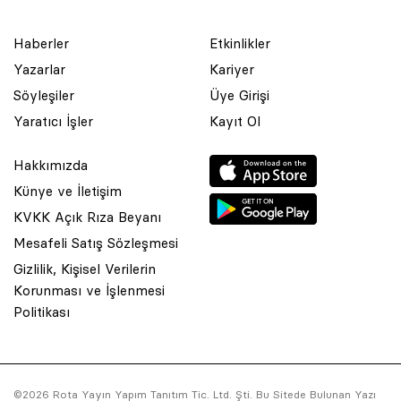
Haberler
Etkinlikler
Yazarlar
Kariyer
Söyleşiler
Üye Girişi
Yaratıcı İşler
Kayıt Ol
Hakkımızda
Künye ve İletişim
KVKK Açık Rıza Beyanı
Mesafeli Satış Sözleşmesi
Gizlilik, Kişisel Verilerin
Korunması ve İşlenmesi
© 2001 Rota Yayın Yapım Tanıtım Tic. Ltd. Şti. Bu Sitede Bulunan
Politikası
Yazı Ve Çizimlerin Her Hakkı Saklıdır.
Asquared WordPress Agency
tarafından tasarlanmış ve
kodlanmıştır.
©2026 Rota Yayın Yapım Tanıtım Tic. Ltd. Şti. Bu Sitede Bulunan Yazı