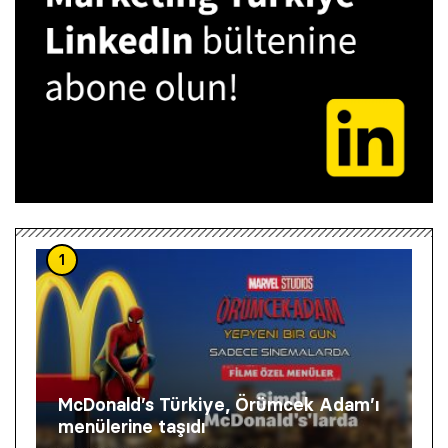
1
McDonald’s Türkiye, Örümcek Adam’ı
menülerine taşıdı