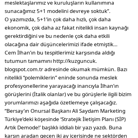
meslektaşları­mız ve kuruluşların kullanımına
sunacağımız 5+1 modelini devreye soktuk”.
O yazımızda, 5+1’in çok daha hızlı, çok daha
ekonomik, çok daha az fakat nitelikli insan kaynağı
gerektirdiğini ve bu nedenle çok daha etkili
olacağına dair düşüncelerimizi ifade et­miştik…
Cem İlhan’ın bu tespitlerimiz karşısında al­dığı
tutumun tamamını http://kuzguncuk.
blogspot.com.tr adresinde okumak mümkün. Bazı
nitelikli “polemiklerin” eninde sonunda meslek
profesyonellerine yarayacağı inancıy­la İlhan’ın
görüşlerini (İtalik olanlar) ve bu görüşlerle ilgili bizim
yorumlarımızı aşağıda özetlemeye çalışacağız.
“Bersay’ın Onursal Başkanı Ali Say­dam Marketing
Türkiye’deki köşesin­de ‘Stratejik İletişim Planı (SİP)
Artık Demode!’ başlıklı iddialı bir yazı yaz­dı. Buna
karşın aradan geçen iki ay içerisinde ne sektörden