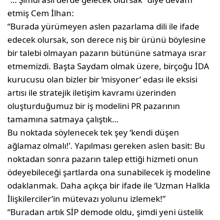
etmiş Cem İlhan:
“Burada yürümeyen aslen pazarlama dili ile ifade
edecek olursak, son dere­ce niş bir ürünü böylesine
bir talebi olmayan pazarın bütününe satmaya ısrar
etmemizdi. Başta Saydam olmak üzere, birçoğu İDA
kurucusu olan biz­ler bir ‘misyoner’ edası ile eksisi
artısı ile stratejik iletişim kavramı üzerin­den
oluşturduğumuz bir iş modelini PR pazarının
tamamına satmaya ça­lıştık…
Bu noktada söylenecek tek şey ‘kendi düşen
ağlamaz olmalı!’. Yapılması ge­reken aslen basit: Bu
noktadan sonra pazarın talep ettiği hizmeti onun
öde­yebileceği şartlarda ona sunabilecek iş modeline
odaklanmak. Daha açıkça bir ifade ile ‘Uzman Halkla
İlişkilerci­ler’in mütevazı yolunu izlemek!”
“Buradan artık SİP demode oldu, şim­di yeni üstelik