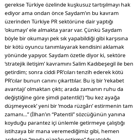
gerekse Tür­kiye özelinde kuşkusuz tartışılma­yı hak
ediyor ama ondan önce Say­dam’ın bu kavram
üzerinden Türkiye PR sektörüne dair yaptığı
‘okumayı’ ele almakta yarar var. Çünkü Saydam
böyle bir okumayı pek sık yapabildiği gibi karşısına
bir kötü oyuncu tanım­layarak kendisini aklamak
yönünde yapıyor. Saydam özetle diyor ki, sek­töre
‘stratejik iletişim’ kavramını Sa­lim Kadıbeşegil ile ben
getirdim; son­ra ciddi PR’cıları tenzih ederek kötü
PR’cılar bunun canını çıkarttılar. Bu iş bir ‘rekabet
avantajı’ olmaktan çık­tı; arada zamanın ruhu da
değiştiğine göre şimdi patentli(!) “bu kez ayağa
düşmeyecek’ yeni bir ‘moda rüzgârı’ estirmenin tam
zamanı…” (İlhan’ın “Pa­tentli” sözcüğünün yanına
koyduğu parantez içi ünlemle getirmeye çalıştığı
istihzaya bir mana veremediğimiz gibi, hemen
ardından “moda rüzgârı estirme” fırsatçılığı