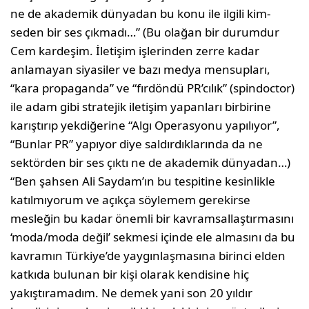
ne de akade­mik dünyadan bu konu ile ilgili kim­
seden bir ses çıkmadı…” (Bu olağan bir durumdur
Cem kardeşim. İletişim işlerinden zerre kadar
anlamayan siyasiler ve bazı medya mensupları,
“kara propaganda” ve “fırdöndü PR’cılık” (spindoctor)
ile adam gibi stratejik iletişim yapanları birbirine
karıştırıp yekdiğe­rine “Algı Operasyonu yapılıyor”,
“Bunlar PR” yapıyor diye saldırdıklarında da ne
sektörden bir ses çıktı ne de akademik dünyadan…)
“Ben şahsen Ali Saydam’ın bu tespiti­ne kesinlikle
katılmıyorum ve açıkça söylemem gerekirse
mesleğin bu ka­dar önemli bir kavramsallaştırmasını
‘moda/moda değil’ sekmesi içinde ele almasını da bu
kavramın Türkiye’de yaygınlaşmasına birinci elden
katkı­da bulunan bir kişi olarak kendisine hiç
yakıştıramadım. Ne demek yani son 20 yıldır