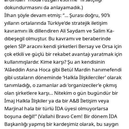
dokundur­masını da anlayamadık.)
İlhan şöyle devam etmiş: “… Şurası doğ­ru, 90’lı
yılların ortalarında Türki­ye’de stratejik iletişim
kavramını ilk dillendiren Ali Saydam ve Salim Ka­
dıbeşegil olmuştur. Bu kavramı ve beraberinde
gelen SİP aracını kendi şirketleri Bersay ve Orsa için
çok etki­li ve güçlü bir rekabet avantajı yarat­mak için
kullanmışlardır. Kime karşı? Şu an kendisinin
‘Alâeddin Asna Hoca gibi Betül Mardin hanımefendi
gibi ustaların döneminde ‘Halkla İlişkiler­ciler’ olarak
tanımladığı, o zamanlar adı ‘organizeciler’e çıkmış
olan şirket­lere karşı… Nitekim o gün bugündür bir
İmaj Halkla İlişkiler ya da bir A&B İletişim veya
Marjinal hala bir türlü İDA üyesi olmuyorlarsa
boşuna de­ğil!” (Vallahi Bravo Cem! Bir dönem İDA
Başkanlığı yapmış bir kardeşimiz olarak, bu saygın