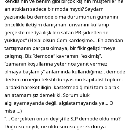
kendisinin ve benim gibi birçok kişinin müşterilerine
anlattık­ları sadece bir moda mıydı? Saydam
yazısında bu demode olma durumu­nun günahını
öncelikle iletişim da­nışmanı unvanını kullanıp
gerçekte medya ilişkileri satan PR şirketlerine
yüklüyor.” (Helal olsun Cem kardeşime… En azından
tartışmanın parçası olmaya, bir fikir geliştirmeye
çalışmış. Biz “demode” kavramını “eskimiş”,
“zamanın koşulları­na yeterince yanıt vermez
olmaya başlamış” anlamında kullandığımızı, demode
derken örneğin tekstil dünyasının kapitalist toplum­
lardaki hareketliliğini kastetmediğimizi tam olarak
anlatamamışız demek ki. Sorumluluk
algılayamayanda değil, algılatamayanda ya… O
misal…)
“… Gerçekten onun deyişi ile SİP de­mode oldu mu?
Doğrusu neydi, ne oldu sorusu gerek dünya