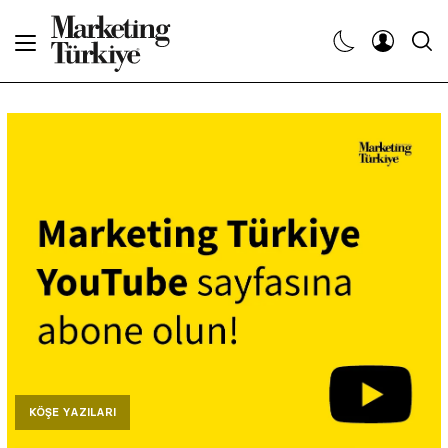
Abone Ol
Haberler
Yaratıcı İşler
Dergiler
Etkinlikler
Söyleşiler
Kariyer
KÖŞE YAZILARI