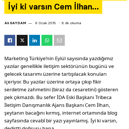
İyi ki varsın Cem İlhan…
Yazarlar
Araştırma
Ali SAYDAM
6 Ocak 2015
8 dk okuma
Marketing Türkiye’nin Eylül sayısında yazdığımız
yazılar genellikle iletişim sektörünün bugünü ve
gelecek tasarımı üzerine tartışılacak konuları
içeriyor. Bu yazılar üzerine ortaya çıkıp fi­kir
serdetme zahmetini (biraz da cesaretini) gösteren
pek çıkmazdı. Bu sefer İDA Eski Başkanı Tribeca
İletişim Danışmanlık Ajans Başkanı Cem İlhan,
şeytanın bacağını kırmış, internet ortamında blog
sayfasında cevabî bir yazı yayınlamış. İyi ki varsın,
dedirtti doğrusu bana…