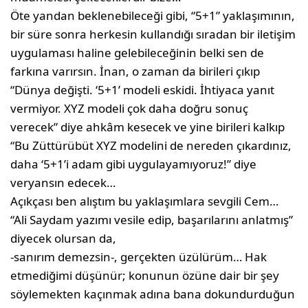
Öte yandan beklenebileceği gibi, “5+1” yak­laşımının,
bir süre sonra herkesin kullandığı sıradan bir iletişim
uygulaması haline gelebi­leceğinin belki sen de
farkına varırsın. İnan, o zaman da birileri çıkıp
“Dünya değişti. ‘5+1’ modeli eskidi. İhtiyaca yanıt
vermiyor. XYZ modeli çok daha doğru sonuç
verecek” diye ahkâm kesecek ve yine birileri kalkıp
“Bu Züttürübüt XYZ modelini de nereden çıkar­dınız,
daha ‘5+1’i adam gibi uygulayamıyo­ruz!” diye
veryansın edecek…
Açıkçası ben alıştım bu yaklaşımlara sevgili Cem…
“Ali Saydam yazımı vesile edip, başarılarını anlatmış”
diyecek olursan da,
-sanırım demezsin-, gerçekten üzülürüm… Hak
etmediğimi düşünür; konunun özüne dair bir şey
söylemekten kaçınmak adına bana dokundurduğun