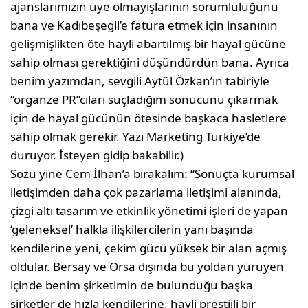
ajanslarımızın üye olmayışlarının so­rumluluğunu
bana ve Kadıbeşegil’e fatura etmek için insanının
gelişmişlikten öte hayli abartılmış bir hayal gücüne
sahip olması ge­rektiğini düşündürdün bana. Ayrıca
benim yazımdan, sevgili Aytül Özkan’ın tabiriy­le
“organze PR”cıları suçladığım sonucunu çıkarmak
için de hayal gücünün ötesinde başkaca hasletlere
sahip olmak gerekir. Yazı Marketing Türkiye’de
duruyor. İsteyen gidip bakabilir.)
Sözü yine Cem İlhan’a bırakalım: “Sonuçta kurumsal
iletişimden daha çok pa­zarlama iletişimi alanında,
çizgi altı tasarım ve etkinlik yönetimi işleri de yapan
‘geleneksel’ halkla ilişkilerci­lerin yanı başında
kendilerine yeni, çekim gücü yüksek bir alan açmış
ol­dular. Bersay ve Orsa dışında bu yol­dan yürüyen
içinde benim şirketimin de bulunduğu başka
şirketler de hızla kendilerine, hayli prestijli bir