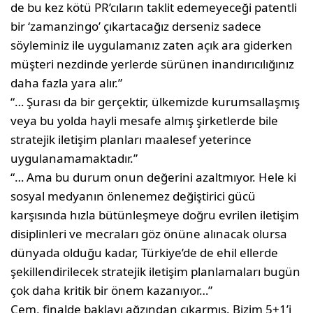
de bu kez kötü PR’cı­ların taklit edemeyeceği patentli
bir ‘zamanzingo’ çıkartacağız derseniz sadece
söyleminiz ile uygulamanız za­ten açık ara giderken
müşteri nezdin­de yerlerde sürünen inandırıcılığınız
daha fazla yara alır.”
“… Şurası da bir gerçektir, ülkemizde kurumsallaşmış
veya bu yolda hayli mesafe almış şirketlerde bile
stratejik iletişim planları maalesef yeterince
uygulanamamaktadır.”
“… Ama bu durum onun değerini azaltmıyor. Hele ki
sosyal medyanın önlenemez değiştirici gücü
karşısın­da hızla bütünleşmeye doğru evrilen iletişim
disiplinleri ve mecraları göz önüne alınacak olursa
dünyada ol­duğu kadar, Türkiye’de de ehil eller­de
şekillendirilecek stratejik iletişim planlamaları bugün
çok daha kritik bir önem kazanıyor…”
Cem, finalde baklayı ağzından çıkarmış. Bi­zim 5+1’i