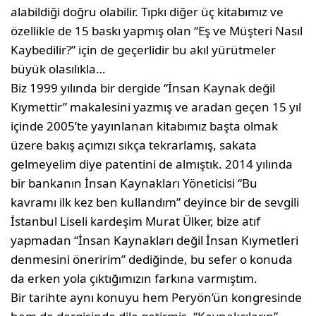
alabildi­ği doğru olabilir. Tıpkı diğer üç kitabımız ve
özellikle de 15 baskı yapmış olan “Eş ve Müş­teri Nasıl
Kaybedilir?” için de geçerlidir bu akıl yürütmeler
büyük olasılıkla…
Biz 1999 yılında bir dergide “İnsan Kaynak değil
Kıymettir” makalesini yazmış ve aradan geçen 15 yıl
içinde 2005’te yayınlanan kita­bımız başta olmak
üzere bakış açımızı sıkça tekrarlamış, sakata
gelmeyelim diye paten­tini de almıştık. 2014 yılında
bir bankanın İnsan Kaynakları Yöneticisi “Bu
kavramı ilk kez ben kullandım” deyince bir de sevgili
İstanbul Liseli kardeşim Murat Ülker, bize atıf
yapmadan “İnsan Kaynakları değil İnsan Kıymetleri
denmesini öneririm” dediğinde, bu sefer o konuda
da erken yola çıktığımızın farkına varmıştım.
Bir tarihte aynı konuyu hem Peryön’ün kong­resinde