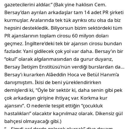
gazetecilerini al­dılar.” (Bak yine haklısın Cem.
Bersay’dan ayrılan arkadaşlar tam 14 adet PR şirketi
kur­muşlar. Aralarında tek tük ayrıksı otu olsa da biz
hepsini destekledik. Biliyorsun bizim sek­tördeki tüm
PR ajanslarının toplam cirosu 60 milyon doları
geçmez. İngiltere’deki tek bir ajansın cirosu bundan
fazladır. Yani gi­dilecek çok yol var daha. Bersay’ın bir
“okul” olarak algılanmasından da gurur duyarız,
Bersay İletişim Enstitüsü’nün verdiği burs­lardan da…
Bersay’ı kurarken Alâeddin Hoca ve Betül Hanım’a
danışmıştım. İkisi de beni yüreklendirirken
demişlerdi ki, “Öyle bir sektör ki, daha senin gibi pek
çok arkadaşın girişine ihtiyaç var. Korkma kur
ajansını”. O nedenle tespit ettiğin “çocukluk
hastalıkla­rı” olacaktır kaçınılmaz olarak. Dikensiz gül
bahçesi olmayacağı gibi.)
“… Şimdi asıl derde gelecek olursak” diye devam