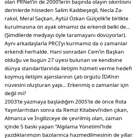
olan PRNet’in de 2000’lerin başında olayın sıkıntısını
derin­lerde hisseden Salim Kadıbeşegil, Necla Za­
rakol, Meral Saçkan, Aytül Özkan Gülçelik’le birlikte
kurulmasına ön ayak olmamız da erkendi belki de…
(Şimdilerde medyayı öyle taramayanı dövüyorlar).
Aynı arkadaşlarla PRCI’yı kurmamız da o zamanlar
erkendi herhalde. Hani sonradan Cem’in Başkan
olduğu ve bugün 27 üyesi bulunan ve kendisine
dünya standartlarında iletişim hizmeti verme hedefi
koymuş ileti­şim ajanslarının çatı örgütü İDA’nın
nüvesini oluşturan yapı… Erkenmiş o zamanlar için
değil mi?
2003’te yazmaya başladığım 2005’te de önce Rota
Yayınları’ndan sonra da Remzi Kita­bevi’nden çıkan,
Almanca ve İngilizceye de çevrilmiş olan, zaman
içinde 5 baskı yapan “Algılama Yönetimi”nde
yazdıklarımızın ba­zılarınca hazmedilmesinin de yıllar