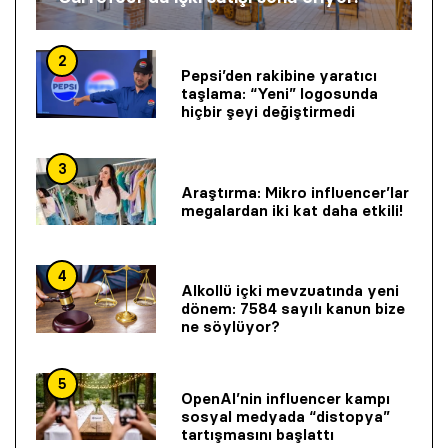
2
Pepsi’den rakibine yaratıcı
taşlama: “Yeni” logosunda
hiçbir şeyi değiştirmedi
3
Araştırma: Mikro influencer’lar
megalardan iki kat daha etkili!
4
Alkollü içki mevzuatında yeni
dönem: 7584 sayılı kanun bize
ne söylüyor?
5
OpenAI’nin influencer kampı
sosyal medyada “distopya”
tartışmasını başlattı