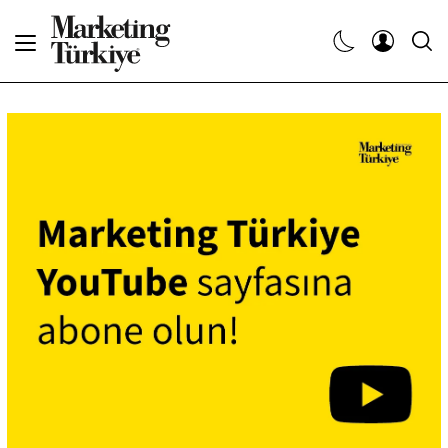
Abone Ol
Haberler
Yaratıcı İşler
Dergiler
Etkinlikler
Söyleşiler
Kariyer