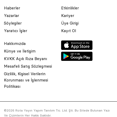
Haberler
Etkinlikler
Yazarlar
Kariyer
Söyleşiler
Üye Girişi
Yaratıcı İşler
Kayıt Ol
Hakkımızda
Künye ve İletişim
KVKK Açık Rıza Beyanı
Mesafeli Satış Sözleşmesi
Gizlilik, Kişisel Verilerin
Korunması ve İşlenmesi
© 2001 Rota Yayın Yapım Tanıtım Tic. Ltd. Şti. Bu Sitede Bulunan
Politikası
Yazı Ve Çizimlerin Her Hakkı Saklıdır.
Asquared WordPress Agency
tarafından tasarlanmış ve
kodlanmıştır.
©2026 Rota Yayın Yapım Tanıtım Tic. Ltd. Şti. Bu Sitede Bulunan Yazı
Ve Çizimlerin Her Hakkı Saklıdır.