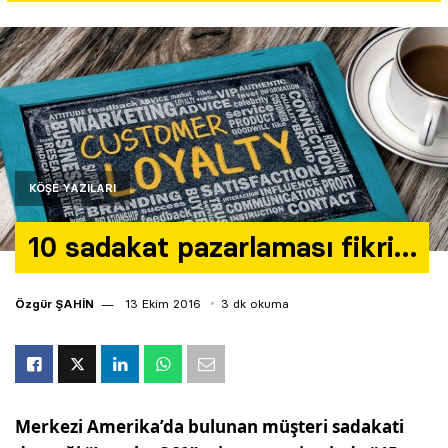
Yazarlar
Araştırma
KÖŞE YAZILARI
10 sadakat pazarlaması fikri…
Özgür ŞAHİN
13 Ekim 2016
3 dk okuma
Merkezi Amerika’da bulunan müşteri sadakati