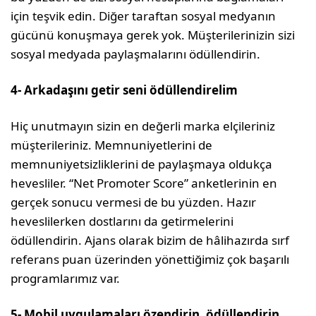
için teşvik edin. Diğer ta­raftan sosyal medyanın
gücünü konuşmaya gerek yok. Müşterilerinizin sizi
sosyal med­yada paylaşmalarını ödüllendirin.
4- Arkadaşını getir seni ödüllendirelim
Hiç unutmayın sizin en değerli marka el­çileriniz
müşterileriniz. Memnuniyetlerini de
memnuniyetsizliklerini de paylaşmaya oldukça
hevesliler. “Net Promoter Score” anketlerinin en
gerçek sonucu vermesi de bu yüzden. Hazır
heveslilerken dostlarını da getirmelerini
ödüllendirin. Ajans olarak bizim de hâlihazırda sırf
referans puan üze­rinden yönettiğimiz çok başarılı
program­larımız var.
5- Mobil uygulamaları özendirin, ödüllendirin