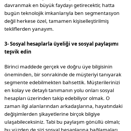
davranmak en büyük faydayı getirecektir, hatta
bugün teknolojik imkanlarıyla ben segmentasyon
değil herkese özel, tamamen kişiselleştiril­miş
tekliflerden yanayım.
3- Sosyal hesaplarla üyeliği ve sosyal paylaşımı
teşvik edin
Birinci maddede gerçek ve doğru üye bilgi­sinin
öneminden, bir sonrakinde de müşte­riyi tanıyarak
segmente edebilmekten bah­settik. Müşterilerinizi
en kolay ve detaylı tanımanın yolu onları sosyal
hesapları üze­rinden takip edebiliyor olmak. O
zaman ilgi alanlarından arkadaşlarına, hayatındaki
değişimlerden şikayetlerine birçok bilgiye
ulaşabileceksiniz. Tabi bu paylaşım gönül­lü olmalı;
bu yüzden de sizi sosyal hesapla­rına bağlamaları