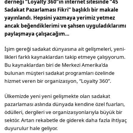
derneği “Loyalty 360”ın internet sitesinde “45
Sadakat Pazarlaması Fikri” başlıklı bir makale
yayınlandı. Hepsini yazmaya yerimiz yetmez
ancak beğendiklerimi ve şahsen uyguladıklarımı
paylaşmaya çalışacağım…
İşim gereği sadakat dünya­sına ait gelişmeleri, yeni­
likleri farklı kaynaklardan takip etmeye çalışıyorum.
Bu kaynaklardan biri de Merkezi Amerika’da
bulunan müşteri sada­kat programları özelinde
hizmet veren bir organizasyon, “Loyalty 360”.
Ülkemizde yeni yeni gelişmekte olan sada­kat
pazarlaması aslında dünyada kendine özel fuarları,
ödülleri, dergileri ve organi­zasyonlarıyla büyük bir
sektör. Artan reka­betle de giderek daha fazla ihtiyaç
duyuru­lur hale geliyor.