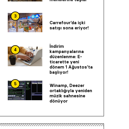
3
Carrefour’da içki
satışı sona eriyor!
İndirim
4
kampanyalarına
düzenlenme: E-
ticarette yeni
dönem 1 Ağustos’ta
başlıyor!
5
Winamp, Deezer
ortaklığıyla yeniden
müzik sahnesine
dönüyor