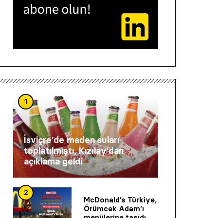
1
İsviçre’de maden suları
toplatılmıştı, Kızılay’dan
açıklama geldi
2
McDonald’s Türkiye,
Örümcek Adam’ı
menülerine taşıdı