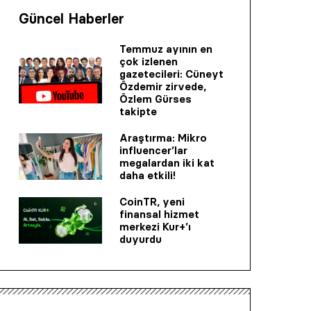
Güncel Haberler
Temmuz ayının en
çok izlenen
gazetecileri: Cüneyt
Özdemir zirvede,
Özlem Gürses
takipte
Araştırma: Mikro
influencer’lar
megalardan iki kat
daha etkili!
CoinTR, yeni
finansal hizmet
merkezi Kur+’ı
duyurdu