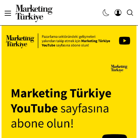
Abone Ol
Haberler
Yaratıcı İşler
Dergiler
Etkinlikler
Söyleşiler
Kariyer