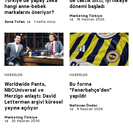
Türkiye’de yapay zeka
de taktik bitti, iyi hikaye
hangi anne-bebek
dönemi başladı
markalarını öneriyor?
Marketing Türkiye
18 Haziran 2026
Sena Tufan
1 hafta önce
HABERLER
HABERLER
Worldwide Pants,
Bu forma
NBCUniversal ve
“Fenerbahçe’den”
Merzigo anlaştı: David
yapıldı!
Letterman arşivi küresel
Nafizcan Önder
yayına açılıyor
4 Haziran 2026
Marketing Türkiye
25 Haziran 2026