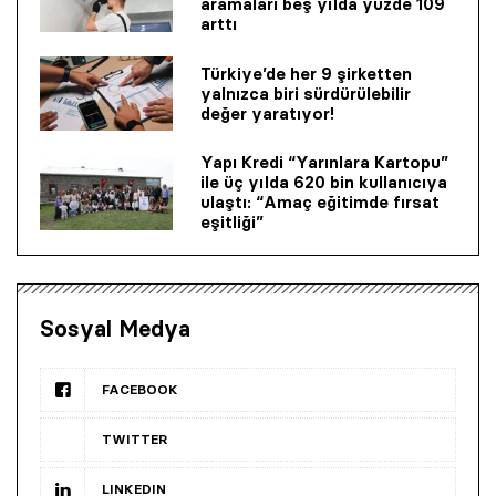
aramaları beş yılda yüzde 109
arttı
Türkiye’de her 9 şirketten
yalnızca biri sürdürülebilir
değer yaratıyor!
Yapı Kredi “Yarınlara Kartopu”
ile üç yılda 620 bin kullanıcıya
ulaştı: “Amaç eğitimde fırsat
eşitliği”
Sosyal Medya
FACEBOOK
TWITTER
LINKEDIN