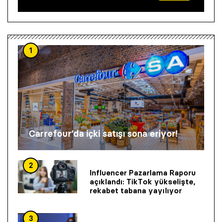
1
Carrefour’da içki satışı sona eriyor!
2
Influencer Pazarlama Raporu
açıklandı: TikTok yükselişte,
rekabet tabana yayılıyor
3