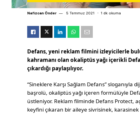
Nafizcan Önder
5 Temmuz 2021
1 dk okuma
Defans, yeni reklam filmini izleyicilerle b
kahramanı olan okaliptüs yağı içerikli Defa
çıkardığı paylaşılıyor.
“Sineklere Karşı Sağlam Defans” sloganıyla di
başrolü, okaliptüs yağı içeren formülüyle De
üstleniyor. Reklam filminde Defans Protect, a
keyfini çıkaran bir aileye sivrisinek, karasine