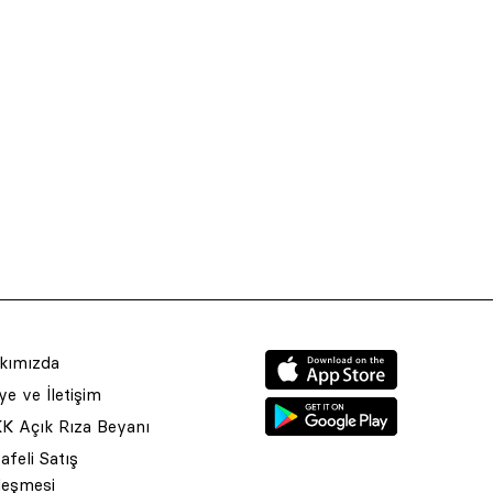
kımızda
e ve İletişim
K Açık Rıza Beyanı
feli Satış
leşmesi