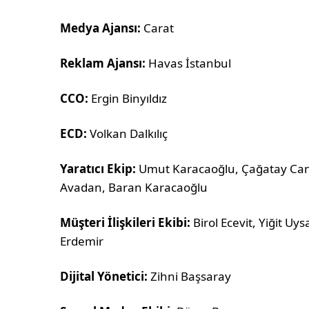
Medya Ajansı:
Carat
Reklam Ajansı:
Havas İstanbul
CCO:
Ergin Binyıldız
ECD:
Volkan Dalkılıç
Yaratıcı Ekip:
Umut Karacaoğlu, Çağatay Can, 
Avadan, Baran Karacaoğlu
Müşteri İlişkileri Ekibi:
Birol Ecevit, Yiğit Uy
Erdemir
Dijital Yönetici:
Zihni Başsaray