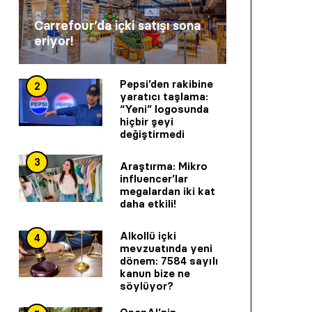
Carrefour’da içki satışı sona
eriyor!
Pepsi’den rakibine
2
yaratıcı taşlama:
“Yeni” logosunda
hiçbir şeyi
değiştirmedi
3
Araştırma: Mikro
influencer’lar
megalardan iki kat
daha etkili!
Alkollü içki
4
mevzuatında yeni
dönem: 7584 sayılı
kanun bize ne
söylüyor?