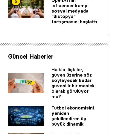
OpenAI’nin
5
influencer kampı
sosyal medyada
“distopya”
tartışmasını başlattı
Güncel Haberler
Halkla ilişkiler,
güven üzerine söz
söyleyecek kadar
güvenilir bir mes­lek
olarak görülüyor
mu?
Futbol ekonomisini
yeniden
şekillendiren üç
büyük dinamik