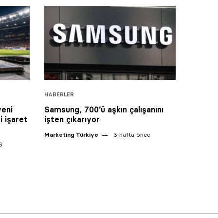
HABERLER
yeni
Samsung, 700’ü aşkın çalışanını
i işaret
işten çıkarıyor
Marketing Türkiye
3 hafta önce
6