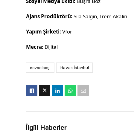
Sosyal Medya Ekibi:
Büşra Boz
Ajans Prodüktörü:
Sıla Salgın, İrem Akalın
Yapım Şirketi:
Vfor
Mecra:
Dijital
eczacıbaşı
Havas İstanbul
İlgili Haberler