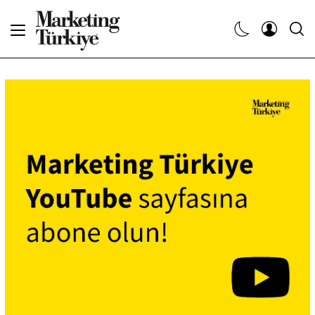
Abone Ol
Haberler
Yaratıcı İşler
Dergiler
Etkinlikler
Söyleşiler
Kariyer