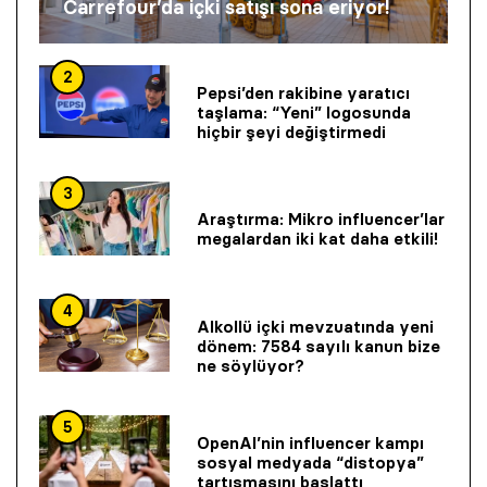
Carrefour’da içki satışı sona eriyor!
2
Pepsi’den rakibine yaratıcı
taşlama: “Yeni” logosunda
hiçbir şeyi değiştirmedi
3
Araştırma: Mikro influencer’lar
megalardan iki kat daha etkili!
4
Alkollü içki mevzuatında yeni
dönem: 7584 sayılı kanun bize
ne söylüyor?
5
OpenAI’nin influencer kampı
sosyal medyada “distopya”
tartışmasını başlattı