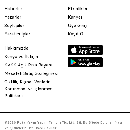
Haberler
Etkinlikler
Yazarlar
Kariyer
Söyleşiler
Üye Girişi
Yaratıcı İşler
Kayıt Ol
Hakkımızda
Künye ve İletişim
KVKK Açık Rıza Beyanı
Mesafeli Satış Sözleşmesi
Gizlilik, Kişisel Verilerin
Korunması ve İşlenmesi
© 2001 Rota Yayın Yapım Tanıtım Tic. Ltd. Şti. Bu Sitede Bulunan
Politikası
Yazı Ve Çizimlerin Her Hakkı Saklıdır.
Asquared WordPress Agency
tarafından tasarlanmış ve
kodlanmıştır.
©2026 Rota Yayın Yapım Tanıtım Tic. Ltd. Şti. Bu Sitede Bulunan Yazı
Ve Çizimlerin Her Hakkı Saklıdır.