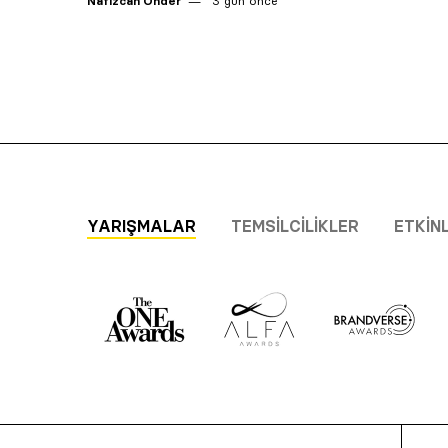
Nafizcan Önder
3 gün önce
YARIŞMALAR
TEMSILCILIKLER
ETKIN