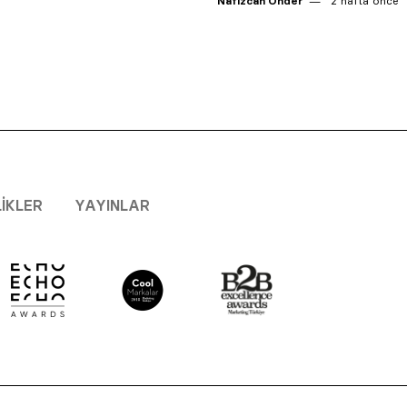
Nafizcan Önder
2 hafta önce
LIKLER
YAYINLAR