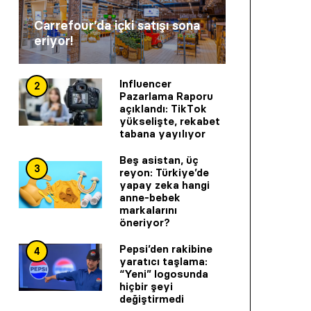
Carrefour’da içki satışı sona
eriyor!
Influencer
2
Pazarlama Raporu
açıklandı: TikTok
yükselişte, rekabet
tabana yayılıyor
Beş asistan, üç
3
reyon: Türkiye’de
yapay zeka hangi
anne-bebek
markalarını
öneriyor?
Pepsi’den rakibine
4
yaratıcı taşlama:
“Yeni” logosunda
hiçbir şeyi
değiştirmedi