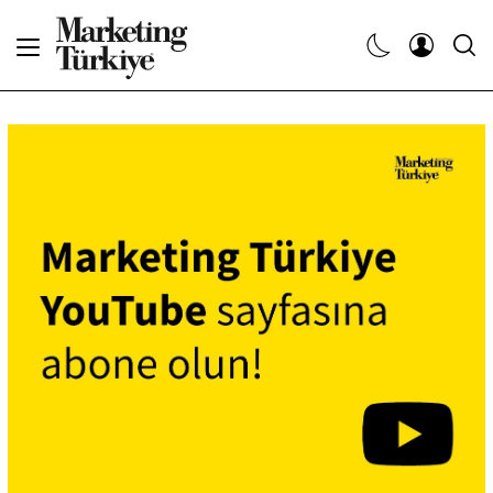
Abone Ol
Haberler
Yaratıcı İşler
Dergiler
Etkinlikler
Söyleşiler
Kariyer