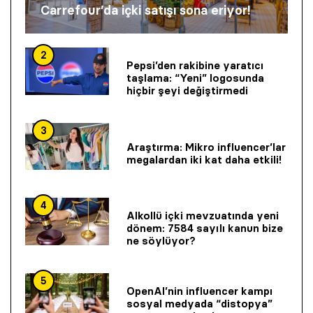
Carrefour’da içki satışı sona eriyor!
2
Pepsi’den rakibine yaratıcı
taşlama: “Yeni” logosunda
hiçbir şeyi değiştirmedi
3
Araştırma: Mikro influencer’lar
megalardan iki kat daha etkili!
4
Alkollü içki mevzuatında yeni
dönem: 7584 sayılı kanun bize
ne söylüyor?
5
OpenAI’nin influencer kampı
sosyal medyada “distopya”