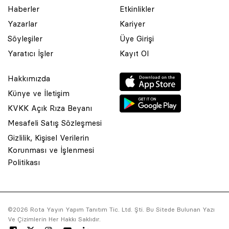
Haberler
Etkinlikler
Yazarlar
Kariyer
Söyleşiler
Üye Girişi
Yaratıcı İşler
Kayıt Ol
Hakkımızda
Künye ve İletişim
KVKK Açık Rıza Beyanı
Mesafeli Satış Sözleşmesi
Gizlilik, Kişisel Verilerin
Korunması ve İşlenmesi
© 2001 Rota Yayın Yapım Tanıtım Tic. Ltd. Şti. Bu Sitede Bulunan
Politikası
Yazı Ve Çizimlerin Her Hakkı Saklıdır.
Asquared WordPress Agency
tarafından tasarlanmış ve
kodlanmıştır.
©2026 Rota Yayın Yapım Tanıtım Tic. Ltd. Şti. Bu Sitede Bulunan Yazı
Ve Çizimlerin Her Hakkı Saklıdır.