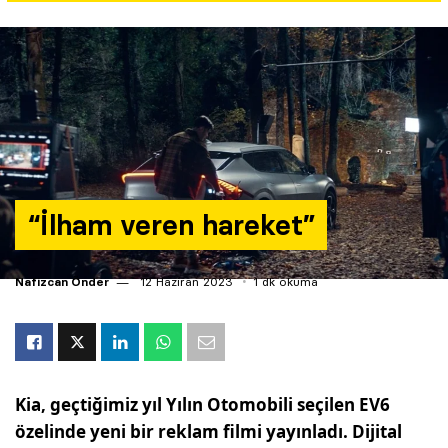
Yazarlar
Araştırma
“İlham veren hareket”
Nafizcan Önder
12 Haziran 2023
1 dk okuma
Kia, geçtiğimiz yıl Yılın Otomobili seçilen EV6
özelinde yeni bir reklam filmi yayınladı. Dijital