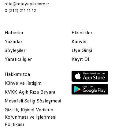
rota@rotayayin.com.tr
0 (212) 211 11 12
Haberler
Etkinlikler
Yazarlar
Kariyer
Söyleşiler
Üye Girişi
Yaratıcı İşler
Kayıt Ol
Hakkımızda
Künye ve İletişim
KVKK Açık Rıza Beyanı
Mesafeli Satış Sözleşmesi
Gizlilik, Kişisel Verilerin
Korunması ve İşlenmesi
© 2001 Rota Yayın Yapım Tanıtım Tic. Ltd. Şti. Bu Sitede Bulunan
Politikası
Yazı Ve Çizimlerin Her Hakkı Saklıdır.