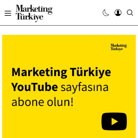
Abone Ol
Haberler
Yaratıcı İşler
Dergiler
Etkinlikler
Söyleşiler
Kariyer