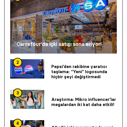
Carrefour’da içki satışı sona eriyor!
2
Pepsi’den rakibine yaratıcı
taşlama: “Yeni” logosunda
hiçbir şeyi değiştirmedi
3
Araştırma: Mikro influencer’lar
megalardan iki kat daha etkili!
4