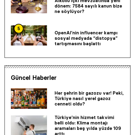
Alkollü içki mevzuatında yeni
dönem: 7584 sayılı kanun bize
ne söylüyor?
5
OpenAI’nin influencer kampı
sosyal medyada “distopya”
tartışmasını başlattı
Güncel Haberler
Her şehrin bir gazozu var! Peki,
Türkiye nasıl yerel gazoz
cenneti oldu?
Türkiye’nin hizmet takvimi
belli oldu: Klima montajı
aramaları beş yılda yüzde 109
arttı