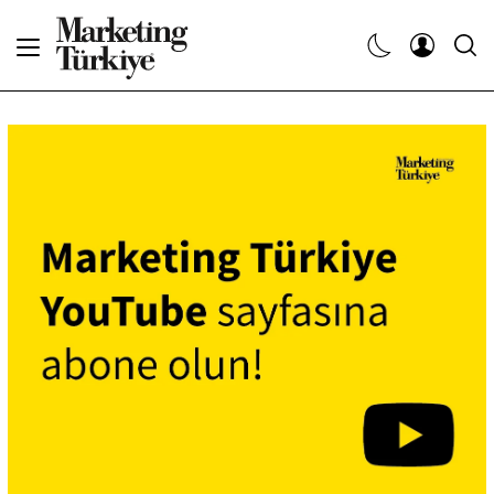
Abone Ol
Haberler
Yaratıcı İşler
Dergiler
Etkinlikler
Söyleşiler
Kariyer