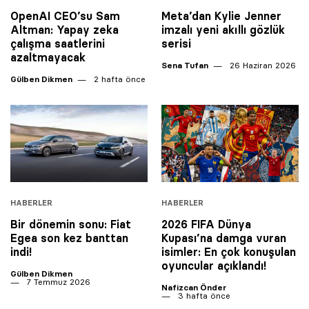
OpenAI CEO’su Sam
Meta’dan Kylie Jenner
Altman: Yapay zeka
imzalı yeni akıllı gözlük
çalışma saatlerini
serisi
azaltmayacak
Sena Tufan
26 Haziran 2026
Gülben Dikmen
2 hafta önce
HABERLER
HABERLER
Bir dönemin sonu: Fiat
2026 FIFA Dünya
Egea son kez banttan
Kupası’na damga vuran
indi!
isimler: En çok konuşulan
oyuncular açıklandı!
Gülben Dikmen
7 Temmuz 2026
Nafizcan Önder
3 hafta önce