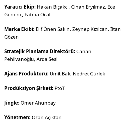
Yaratıcı Ekip:
Hakan Bıçakcı, Cihan Eryılmaz, Ece
Gönenç, Fatma Öcal
Marka Ekibi:
Elif Önen Sakin, Zeynep Kızılcan, İltan
Gözen
Stratejik Planlama Direktörü:
Canan
Pehlivanoğlu, Arda Sesli
Ajans Prodüktörü:
Ümit Bak, Nedret Gürlek
Prodüksiyon Şirketi:
PtoT
Jingle:
Ömer Ahunbay
Yönetmen:
Ozan Açıktan