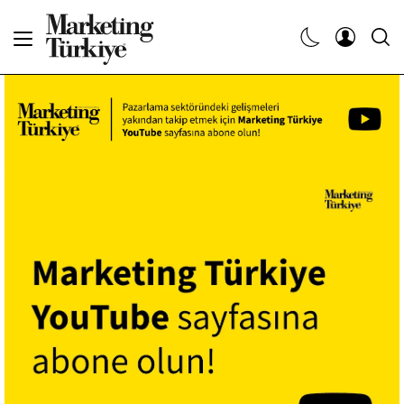
Abone Ol
Haberler
Yaratıcı İşler
Dergiler
Etkinlikler
Söyleşiler
Kariyer