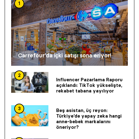
1
Carrefour’da içki satışı sona eriyor!
2
Influencer Pazarlama Raporu
açıklandı: TikTok yükselişte,
rekabet tabana yayılıyor
3
Beş asistan, üç reyon:
Türkiye’de yapay zeka hangi
anne-bebek markalarını
öneriyor?