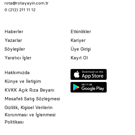
rota@rotayayin.com.tr
0 (212) 211 11 12
Haberler
Etkinlikler
Yazarlar
Kariyer
Söyleşiler
Üye Girişi
Yaratıcı İşler
Kayıt Ol
Hakkımızda
Künye ve İletişim
KVKK Açık Rıza Beyanı
Mesafeli Satış Sözleşmesi
Gizlilik, Kişisel Verilerin
Korunması ve İşlenmesi
© 2001 Rota Yayın Yapım Tanıtım Tic. Ltd. Şti. Bu Sitede Bulunan
Politikası
Yazı Ve Çizimlerin Her Hakkı Saklıdır.