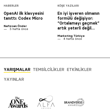
HABERLER
KÖŞE YAZILARI
OpenAI ilk klavyesini
En iyi işveren olmanın
tanıttı: Codex Micro
formülü değişiyor:
“Ortalamayı geçmek”
Nafizcan Önder
artık yeterli değil…
3 hafta önce
Marketing Türkiye
4 hafta önce
YARIŞMALAR
TEMSILCILIKLER
ETKINLIKLER
YAYINLAR