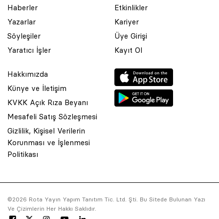
Haberler
Etkinlikler
Yazarlar
Kariyer
Söyleşiler
Üye Girişi
Yaratıcı İşler
Kayıt Ol
Hakkımızda
Künye ve İletişim
KVKK Açık Rıza Beyanı
Mesafeli Satış Sözleşmesi
Gizlilik, Kişisel Verilerin
Korunması ve İşlenmesi
© 2001 Rota Yayın Yapım Tanıtım Tic. Ltd. Şti. Bu Sitede Bulunan
Politikası
Yazı Ve Çizimlerin Her Hakkı Saklıdır.
Asquared WordPress Agency
tarafından tasarlanmış ve
kodlanmıştır.
©2026 Rota Yayın Yapım Tanıtım Tic. Ltd. Şti. Bu Sitede Bulunan Yazı
Ve Çizimlerin Her Hakkı Saklıdır.