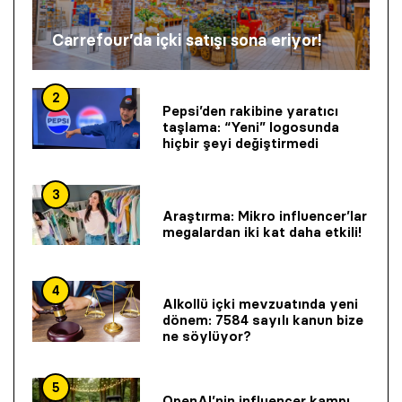
Carrefour’da içki satışı sona eriyor!
2
Pepsi’den rakibine yaratıcı
taşlama: “Yeni” logosunda
hiçbir şeyi değiştirmedi
3
Araştırma: Mikro influencer’lar
megalardan iki kat daha etkili!
4
Alkollü içki mevzuatında yeni
dönem: 7584 sayılı kanun bize
ne söylüyor?
5
OpenAI’nin influencer kampı