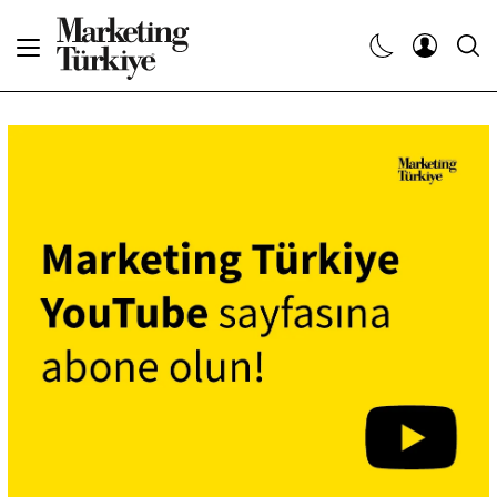
Abone Ol
Haberler
Yaratıcı İşler
Dergiler
Etkinlikler
Söyleşiler
Kariyer