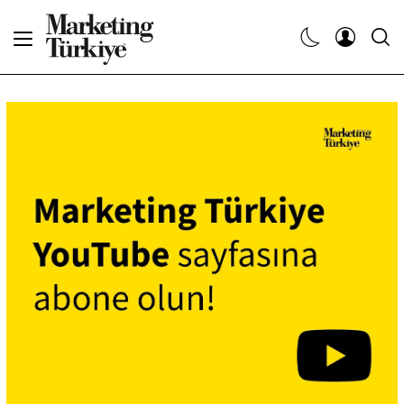
Abone Ol
Haberler
Yaratıcı İşler
Dergiler
Etkinlikler
Söyleşiler
Kariyer