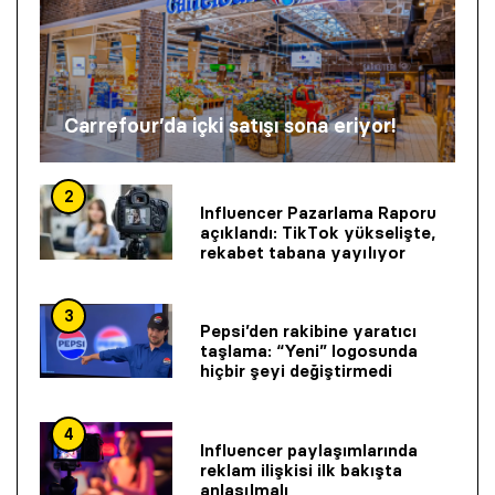
Carrefour’da içki satışı sona eriyor!
2
Influencer Pazarlama Raporu
açıklandı: TikTok yükselişte,
rekabet tabana yayılıyor
3
Pepsi’den rakibine yaratıcı
taşlama: “Yeni” logosunda
hiçbir şeyi değiştirmedi
4
Influencer paylaşımlarında
reklam ilişkisi ilk bakışta
anlaşılmalı