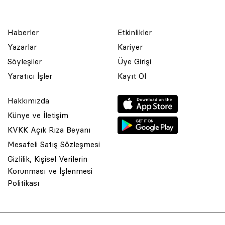
Haberler
Etkinlikler
Yazarlar
Kariyer
Söyleşiler
Üye Girişi
Yaratıcı İşler
Kayıt Ol
Hakkımızda
Künye ve İletişim
KVKK Açık Rıza Beyanı
Mesafeli Satış Sözleşmesi
Gizlilik, Kişisel Verilerin
Korunması ve İşlenmesi
© 2001 Rota Yayın Yapım Tanıtım Tic. Ltd. Şti. Bu Sitede Bulunan
Politikası
Yazı Ve Çizimlerin Her Hakkı Saklıdır.
Asquared WordPress Agency
tarafından tasarlanmış ve
kodlanmıştır.