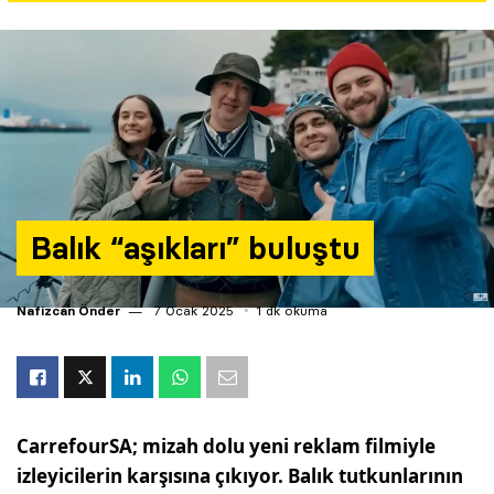
Yazarlar
Araştırma
Balık “aşıkları” buluştu
Nafizcan Önder
7 Ocak 2025
1 dk okuma
CarrefourSA; mizah dolu yeni reklam filmiyle
izleyicilerin karşısına çıkıyor. Balık tutkunlarının