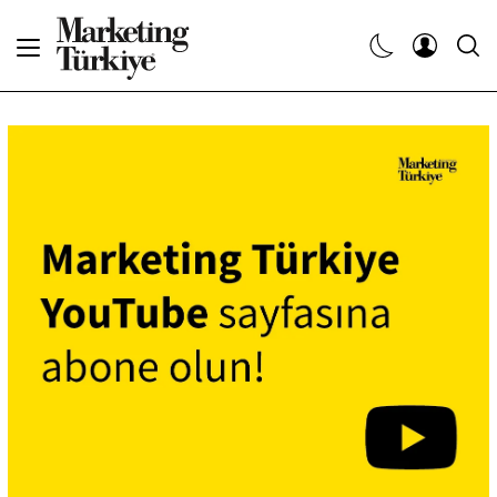
Abone Ol
Haberler
Yaratıcı İşler
Dergiler
Etkinlikler
Söyleşiler
Kariyer