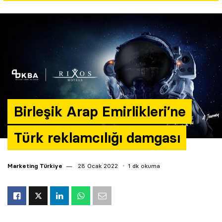
Yazarlar
Araştırma
Birleşik Arap Emirlikleri’ne
Türk reklamcılığı damgası
Marketing Türkiye
28 Ocak 2022
1 dk okuma