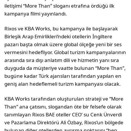
iletişimi “More Than” sloganı etrafına ördüğü ilk
kampanya filmi yayınlandı.
Rixos ve KBA Works, bu kampanya ile başlayarak
Birleşik Arap Emirlikleri’ndeki otellerin İngiltere
pazarı başta olmak üzere global ölçeğe yeni bir ses
vermesini hedefliyor. Global turizm kampanyalarının
arasında sıra dışı anlatım dili ve hizmetin yanı sıra
duyguda da müşteriye vaatte bulunan “More Than”,
bugüne kadar Türk ajansları tarafından yapılan en
geniş alan hedeflemeli turizm kampanyası olacak.
KBA Works tarafından oluşturulan strateji ve “More
Than” ana çatısını, slogandan öte bir felsefe olarak
tanımlayan Rixos BAE oteller CEO’ su Cenk Ünverdi
ve Pazarlama Direktörü Ali Özbay, Rixos’un bölgede
bulunan diğer otellerden ayrışma noktasını “hep