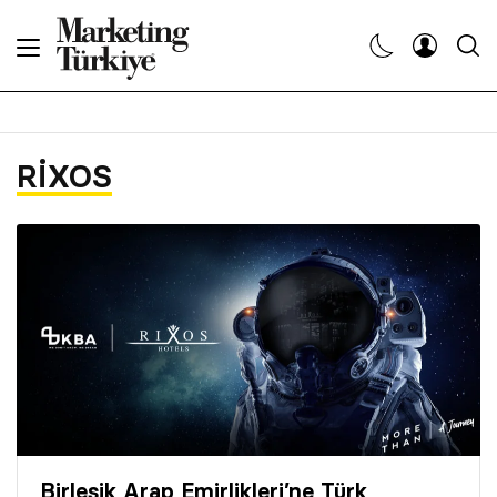
Abone Ol
Haberler
RIXOS
Yaratıcı İşler
Dergiler
Etkinlikler
Söyleşiler
Kariyer
Birleşik Arap Emirlikleri’ne Türk