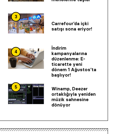
3
Carrefour’da içki
satışı sona eriyor!
İndirim
4
kampanyalarına
düzenlenme: E-
ticarette yeni
dönem 1 Ağustos’ta
başlıyor!
5
Winamp, Deezer
ortaklığıyla yeniden
müzik sahnesine
dönüyor