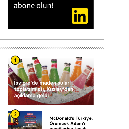
1
İsviçre’de maden suları
toplatılmıştı, Kızılay’dan
açıklama geldi
2
McDonald’s Türkiye,
Örümcek Adam’ı
menülerine taşıdı