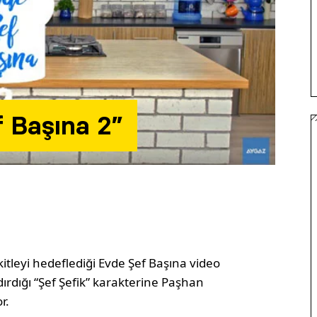
 Başına 2”
itleyi hedeflediği Evde Şef Başına video
dırdığı “Şef Şefik” karakterine Paşhan
r.