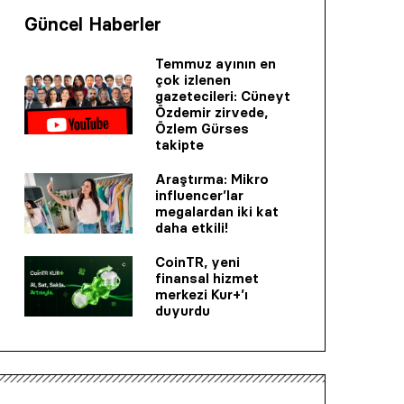
Güncel Haberler
Temmuz ayının en
çok izlenen
gazetecileri: Cüneyt
Özdemir zirvede,
Özlem Gürses
takipte
Araştırma: Mikro
influencer’lar
megalardan iki kat
daha etkili!
CoinTR, yeni
finansal hizmet
merkezi Kur+’ı
duyurdu