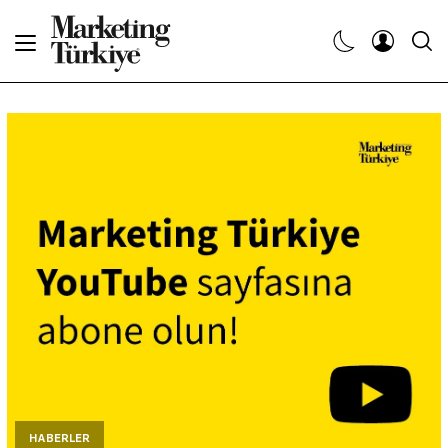
Abone Ol
Haberler
Yaratıcı İşler
Dergiler
Etkinlikler
Söyleşiler
Kariyer
HABERLER