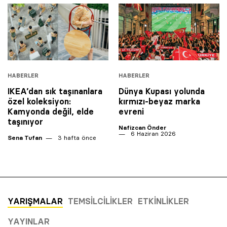
HABERLER
HABERLER
IKEA’dan sık taşınanlara
Dünya Kupası yolunda
özel koleksiyon:
kırmızı-beyaz marka
Kamyonda değil, elde
evreni
taşınıyor
Nafizcan Önder
6 Haziran 2026
Sena Tufan
3 hafta önce
YARIŞMALAR
TEMSILCILIKLER
ETKINLIKLER
YAYINLAR