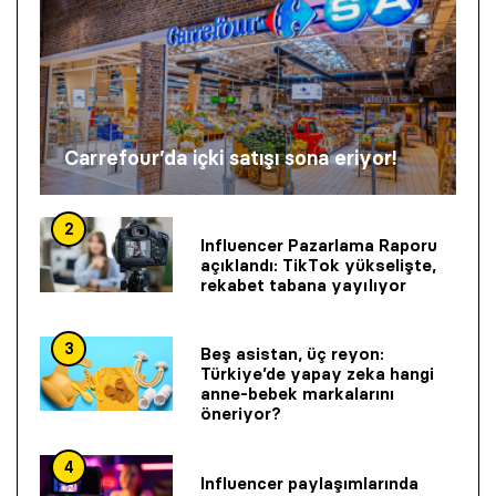
Carrefour’da içki satışı sona eriyor!
2
Influencer Pazarlama Raporu
açıklandı: TikTok yükselişte,
rekabet tabana yayılıyor
3
Beş asistan, üç reyon:
Türkiye’de yapay zeka hangi
anne-bebek markalarını
öneriyor?
4
Influencer paylaşımlarında