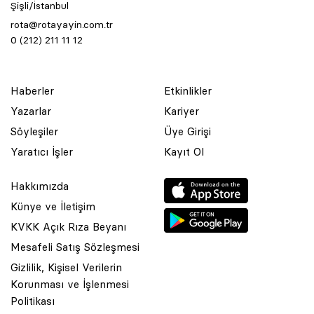
Şişli/İstanbul
rota@rotayayin.com.tr
0 (212) 211 11 12
Haberler
Etkinlikler
Yazarlar
Kariyer
Söyleşiler
Üye Girişi
Yaratıcı İşler
Kayıt Ol
Hakkımızda
Künye ve İletişim
KVKK Açık Rıza Beyanı
Mesafeli Satış Sözleşmesi
Gizlilik, Kişisel Verilerin
Korunması ve İşlenmesi
© 2001 Rota Yayın Yapım Tanıtım Tic. Ltd. Şti. Bu Sitede Bulunan
Politikası
Yazı Ve Çizimlerin Her Hakkı Saklıdır.