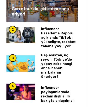
Carrefour’da içki satışı sona
eriyor!
Influencer
2
Pazarlama Raporu
açıklandı: TikTok
yükselişte, rekabet
tabana yayılıyor
Beş asistan, üç
3
reyon: Türkiye’de
yapay zeka hangi
anne-bebek
markalarını
öneriyor?
4
Influencer
paylaşımlarında
reklam ilişkisi ilk
bakışta anlaşılmalı