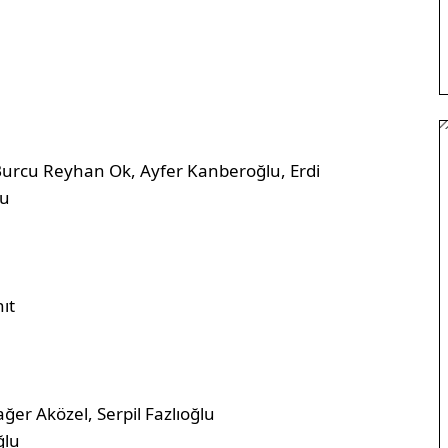
, Burcu Reyhan Ok, Ayfer Kanberoğlu, Erdi
lu
ıt
Sağer Aközel, Serpil Fazlıoğlu
ğlu