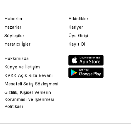
Haberler
Etkinlikler
Yazarlar
Kariyer
Söyleşiler
Üye Girişi
Yaratıcı İşler
Kayıt Ol
Hakkımızda
Künye ve İletişim
KVKK Açık Rıza Beyanı
Mesafeli Satış Sözleşmesi
Gizlilik, Kişisel Verilerin
Korunması ve İşlenmesi
© 2001 Rota Yayın Yapım Tanıtım Tic. Ltd. Şti. Bu Sitede Bulunan
Politikası
Yazı Ve Çizimlerin Her Hakkı Saklıdır.
Asquared WordPress Agency
tarafından tasarlanmış ve
kodlanmıştır.