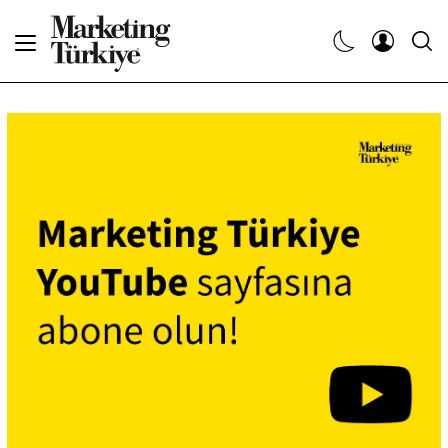
Abone Ol
Haberler
Yaratıcı İşler
Dergiler
Etkinlikler
Söyleşiler
Kariyer