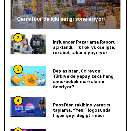
Carrefour’da içki satışı sona eriyor!
2
Influencer Pazarlama Raporu
açıklandı: TikTok yükselişte,
rekabet tabana yayılıyor
3
Beş asistan, üç reyon:
Türkiye’de yapay zeka hangi
anne-bebek markalarını
öneriyor?
4
Pepsi’den rakibine yaratıcı
taşlama: “Yeni” logosunda
hiçbir şeyi değiştirmedi