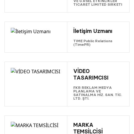
VE G.RSEL ETKINLIKLER
TICARET LIMITED SIRKETI
İletişim Uzmanı
TIME Public Relations
(TimePR)
VİDEO
TASARIMCISI
FKR REKLAM MEDYA
PLANLAMA VE
SATINALMA HİZ. SAN. TİC.
LTD. ŞTİ.
MARKA
TEMSİLCİSİ