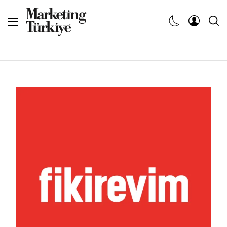
Abone Ol
Haberler
Yaratıcı İşler
Dergiler
Etkinlikler
Söyleşiler
Kariyer