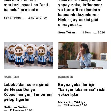
merkezi inşaatına “asit
yapay zeka, influencer
balonlu” protesto
ve hedefli reklamlara
kapsamlı düzenleme:
Sena Tufan
2 hafta önce
Hiçbir şey eskisi gibi
olmayacak…
Sena Tufan
1 Temmuz 2026
HABERLER
HABERLER
Labubu’dan sonra şimdi
Beyaz yakalılar için
de Messi: Dünya
“kariyer tıkanması” riski
Kupası’nın yeni fenomeni
yükselişte
peluş figürler
Marketing Türkiye
13 Haziran 2026
Nafizcan Önder
11 Haziran 2026