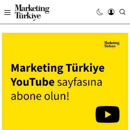
Abone Ol
Haberler
Yaratıcı İşler
Dergiler
Etkinlikler
Söyleşiler
Kariyer