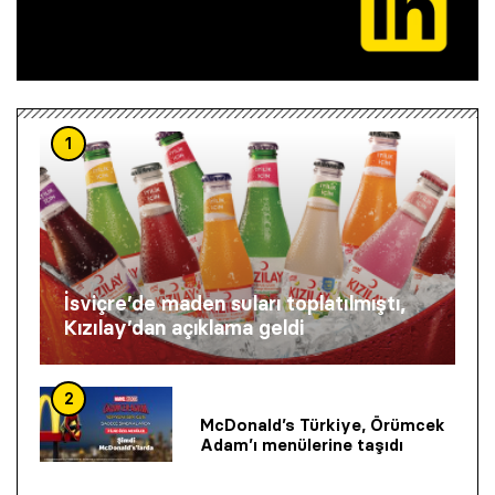
1
İsviçre’de maden suları toplatılmıştı,
Kızılay’dan açıklama geldi
2
McDonald’s Türkiye, Örümcek
Adam’ı menülerine taşıdı