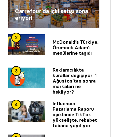
Carrefour’da içki satışı sona
eriyor!
2
McDonald’s Türkiye,
Örümcek Adam’ı
menülerine taşıdı
Reklamcılıkta
3
kurallar değişiyor: 1
Ağustos’tan sonra
markaları ne
bekliyor?
Influencer
4
Pazarlama Raporu
açıklandı: TikTok
yükselişte, rekabet
tabana yayılıyor