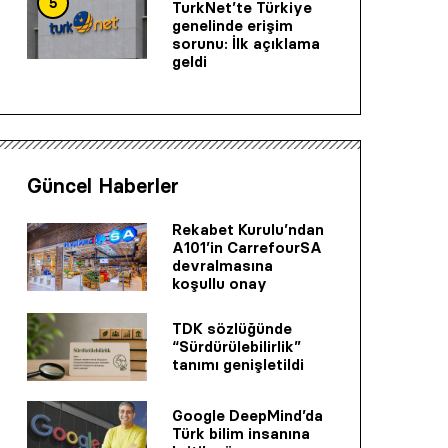
5
TurkNet’te Türkiye
genelinde erişim
sorunu: İlk açıklama
geldi
Güncel Haberler
Rekabet Kurulu’ndan
A101’in CarrefourSA
devralmasına
koşullu onay
TDK sözlüğünde
“Sürdürülebilirlik”
tanımı genişletildi
Google DeepMind’da
Türk bilim insanına