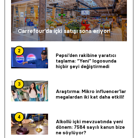
Carrefour’da içki satışı sona eriyor!
2
Pepsi’den rakibine yaratıcı
taşlama: “Yeni” logosunda
hiçbir şeyi değiştirmedi
3
Araştırma: Mikro influencer’lar
megalardan iki kat daha etkili!
4
Alkollü içki mevzuatında yeni
dönem: 7584 sayılı kanun bize
ne söylüyor?