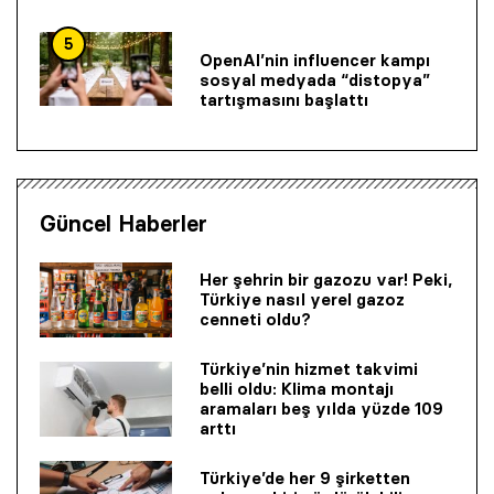
5
OpenAI’nin influencer kampı
sosyal medyada “distopya”
tartışmasını başlattı
Güncel Haberler
Her şehrin bir gazozu var! Peki,
Türkiye nasıl yerel gazoz
cenneti oldu?
Türkiye’nin hizmet takvimi
belli oldu: Klima montajı
aramaları beş yılda yüzde 109
arttı
Türkiye’de her 9 şirketten