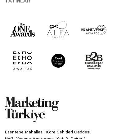
YAYINLAR
Esentepe Mahallesi, Kore Şehitleri Caddesi,
No:7, Yegane Apartmanı, Kat: 2, Daire: 4,