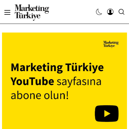
Abone Ol
Haberler
Yaratıcı İşler
Dergiler
Etkinlikler
Söyleşiler
Kariyer