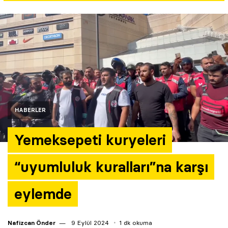
Yazarlar
Araştırma
HABERLER
Yemeksepeti kuryeleri
“uyumluluk kuralları”na karşı
eylemde
Nafizcan Önder
9 Eylül 2024
1 dk okuma