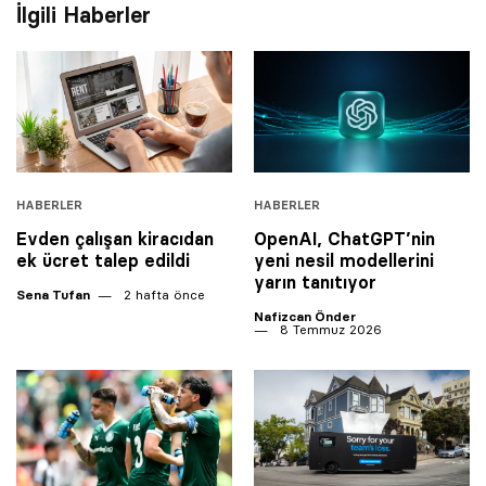
İlgili Haberler
HABERLER
HABERLER
Evden çalışan kiracıdan
OpenAI, ChatGPT’nin
ek ücret talep edildi
yeni nesil modellerini
yarın tanıtıyor
Sena Tufan
2 hafta önce
Nafizcan Önder
8 Temmuz 2026