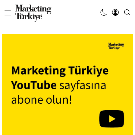
Abone Ol
Haberler
Yaratıcı İşler
Dergiler
Etkinlikler
Söyleşiler
Kariyer