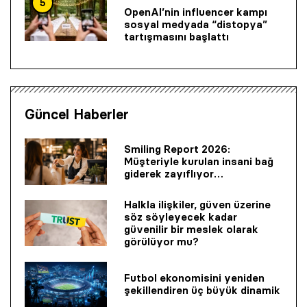
5
OpenAI’nin influencer kampı
sosyal medyada “distopya”
tartışmasını başlattı
Güncel Haberler
Smiling Report 2026:
Müşteriyle kurulan insani bağ
giderek zayıflıyor…
Halkla ilişkiler, güven üzerine
söz söyleyecek kadar
güvenilir bir mes­lek olarak
görülüyor mu?
Futbol ekonomisini yeniden
şekillendiren üç büyük dinamik