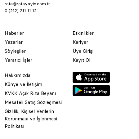
rota@rotayayin.com.tr
0 (212) 211 11 12
Haberler
Etkinlikler
Yazarlar
Kariyer
Söyleşiler
Üye Girişi
Yaratıcı İşler
Kayıt Ol
Hakkımızda
Künye ve İletişim
KVKK Açık Rıza Beyanı
Mesafeli Satış Sözleşmesi
Gizlilik, Kişisel Verilerin
Korunması ve İşlenmesi
© 2001 Rota Yayın Yapım Tanıtım Tic. Ltd. Şti. Bu Sitede Bulunan
Politikası
Yazı Ve Çizimlerin Her Hakkı Saklıdır.