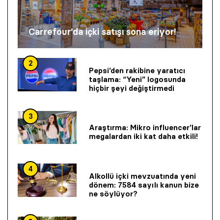
Carrefour’da içki satışı sona eriyor!
2
Pepsi’den rakibine yaratıcı
taşlama: “Yeni” logosunda
hiçbir şeyi değiştirmedi
3
Araştırma: Mikro influencer’lar
megalardan iki kat daha etkili!
4
Alkollü içki mevzuatında yeni
dönem: 7584 sayılı kanun bize
ne söylüyor?