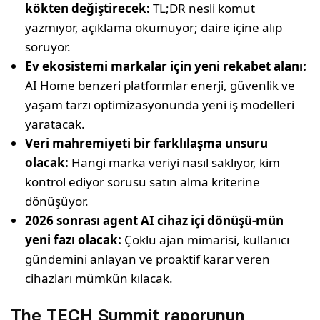
kökten değiştirecek:
TL;DR nesli komut
yazmıyor, açıklama okumuyor; daire içine alıp
soruyor.
Ev ekosistemi markalar için yeni rekabet alanı:
AI Home benzeri platformlar enerji, güvenlik ve
yaşam tarzı optimizasyonunda yeni iş modelleri
yaratacak.
Veri mahremiyeti bir farklılaşma unsuru
olacak:
Hangi marka veriyi nasıl saklıyor, kim
kontrol ediyor sorusu satın alma kriterine
dönüşüyor.
2026 sonrası agent AI cihaz içi dönüşü-mün
yeni fazı olacak:
Çoklu ajan mimarisi, kullanıcı
gündemini anlayan ve proaktif karar veren
cihazları mümkün kılacak.
The TECH Summit raporunun