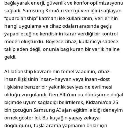
bağlaya­rak enerji, güvenlik ve konfor optimizasyo­nu
sağladı. Samsung Knox’un veri güven­liğini sağlayan
“guardianship” katmanı ise kullanıcının, verilerinin
hangi uygulama ve cihaz odaları arasında geçiş
yapabileceğine kendisinin karar verdiği bir kontrol
modeli oluşturdu. Böylece cihaz, kullanıcıyı sadece
takip eden değil, onunla bağ kuran bir var­lık haline
geldi.
AI-lationship kavramının temel vaadinin, cihaz–
insan ilişkisinin insan–hayvan veya insan–dost
ilişkisine benzer bir yakınlık seviyesine evrilmesi
olduğu vurgulandı. Gen Alfa’nın bu dönüşüme doğal
biçimde uyum sağladığı belirtilerek, Kidzania’da 25
bin çocuğun Samsung AI ajan eğitimi aldığı deneyim
örnek gösterildi. Bu kuşağın yapay zekaya
doğduğunu, tuşla arama yapmanın onlar için