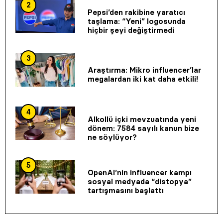
2
Pepsi’den rakibine yaratıcı
taşlama: “Yeni” logosunda
hiçbir şeyi değiştirmedi
3
Araştırma: Mikro influencer’lar
megalardan iki kat daha etkili!
4
Alkollü içki mevzuatında yeni
dönem: 7584 sayılı kanun bize
ne söylüyor?
5
OpenAI’nin influencer kampı
sosyal medyada “distopya”
tartışmasını başlattı