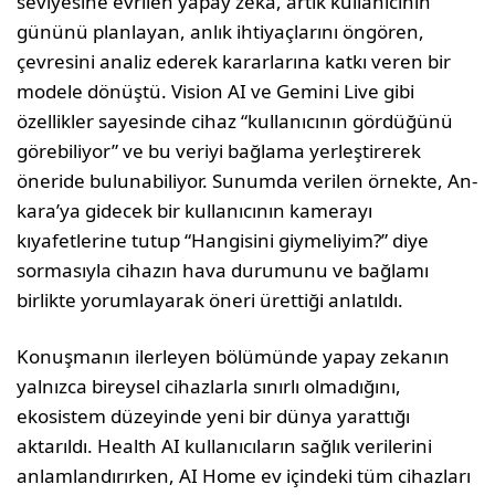
seviye­sine evrilen yapay zeka, artık kullanıcının
gününü planlayan, anlık ihtiyaçlarını ön­gören,
çevresini analiz ederek kararlarına katkı veren bir
modele dönüştü. Vision AI ve Gemini Live gibi
özellikler sayesinde ci­haz “kullanıcının gördüğünü
görebiliyor” ve bu veriyi bağlama yerleştirerek
öneride bu­lunabiliyor. Sunumda verilen örnekte, An­
kara’ya gidecek bir kullanıcının kamerayı
kıyafetlerine tutup “Hangisini giymeliyim?” diye
sormasıyla cihazın hava durumunu ve bağlamı
birlikte yorumlayarak öneri üretti­ği anlatıldı.
Konuşmanın ilerleyen bölümünde yapay zekanın
yalnızca bireysel cihazlarla sınırlı olmadığını,
ekosistem düzeyinde yeni bir dünya yarattığı
aktarıldı. Health AI kulla­nıcıların sağlık verilerini
anlamlandırırken, AI Home ev içindeki tüm cihazları