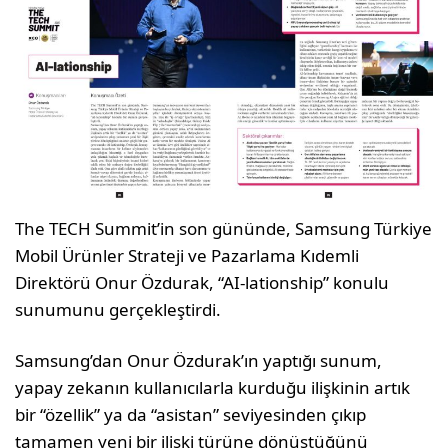
The TECH Summit’in son gününde, Sam­sung Türkiye
Mobil Ürünler Strateji ve Pa­zarlama Kıdemli
Direktörü Onur Özdurak, “AI-lationship” konulu
sunumunu gerçek­leştirdi.
Samsung’dan Onur Özdurak’ın yaptığı su­num,
yapay zekanın kullanıcılarla kurduğu ilişkinin artık
bir “özellik” ya da “asistan” seviyesinden çıkıp
tamamen yeni bir ilişki türüne dönüştüğünü