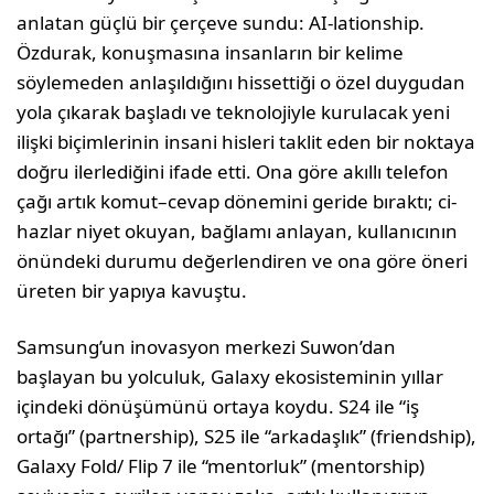
anlatan güçlü bir çer­çeve sundu: AI-lationship.
Özdurak, konuş­masına insanların bir kelime
söylemeden anlaşıldığını hissettiği o özel duygudan
yola çıkarak başladı ve teknolojiyle kuru­lacak yeni
ilişki biçimlerinin insani hisleri taklit eden bir noktaya
doğru ilerlediğini ifade etti. Ona göre akıllı telefon
çağı artık komut–cevap dönemini geride bıraktı; ci­
hazlar niyet okuyan, bağlamı anlayan, kul­lanıcının
önündeki durumu değerlendiren ve ona göre öneri
üreten bir yapıya kavuştu.
Samsung’un inovasyon merkezi Suwon’dan
başlayan bu yolculuk, Galaxy ekosisteminin yıllar
içindeki dönüşümünü ortaya koy­du. S24 ile “iş
ortağı” (partnership), S25 ile “arkadaşlık” (friendship),
Galaxy Fold/ Flip 7 ile “mentorluk” (mentorship)