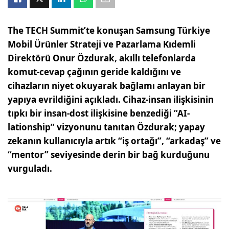
The TECH Summit’te konuşan Samsung Türkiye
Mobil Ürünler Strateji ve Pazarlama Kıdemli
Direktörü Onur Özdurak, akıllı telefonlarda
komut-cevap çağının geride kaldığını ve
cihazların niyet okuyarak bağlamı anlayan bir
yapıya evrildiğini açıkladı. Cihaz-insan ilişkisinin
tıpkı bir insan-dost ilişkisine benzediği “AI-
lationship” vizyonunu tanıtan Özdurak; yapay
zekanın kullanıcıyla artık “iş ortağı”, “arkadaş” ve
“mentor” seviyesinde derin bir bağ kurduğunu
vurguladı.