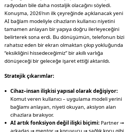
radyodan bile daha nostaljik ola­cağını söyledi.
Konuşma, 2026’nın ilk çey­reğinde açıklanacak yeni
AI bağlam mode­liyle cihazların kullanıcı niyetini
tamamen anlayan bir yapıya doğru ilerleyeceğini
be­lirterek sona erdi. Bu dönüşümün, telefo­nun bizi
rahatsız eden bir ekran olmaktan çıkıp yokluğunda
“eksikliğini hissedeceği­miz” bir akıllı varlığa
dönüşeceği bir gelece­ğe işaret ettiği aktarıldı.
Stratejik çıkarımlar:
Cihaz–insan ilişkisi yapısal olarak değişiyor:
Komut veren kullanıcı – uygulama modeli yerini
bağlamı anlayan, niyeti okuyan, aksiyon alan
cihazlara bırakıyor.
AI artık fonksiyon değil ilişki biçimi:
Partner ➞
arkadaş ➞ mentor ➞ koruyucu ➞ sağlık koçu gibi