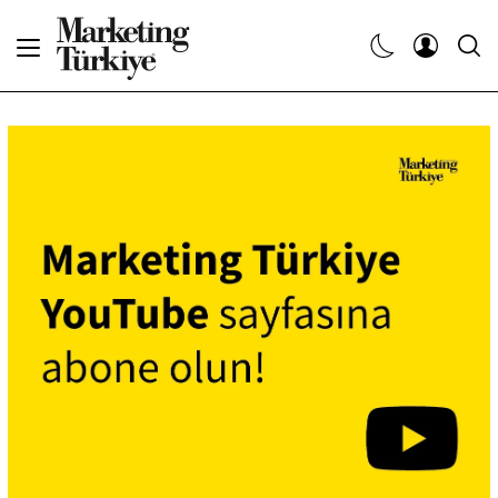
Abone Ol
Haberler
Yaratıcı İşler
Dergiler
Etkinlikler
Söyleşiler
Kariyer