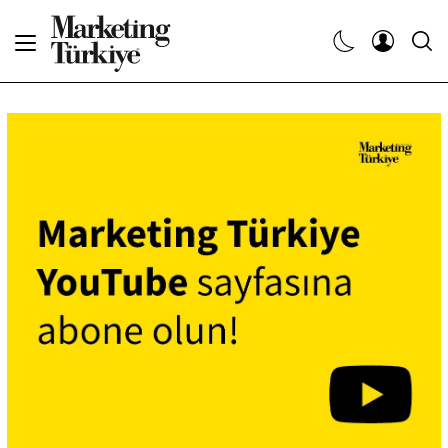
Abone Ol
Haberler
Yaratıcı İşler
Dergiler
Etkinlikler
Söyleşiler
Kariyer