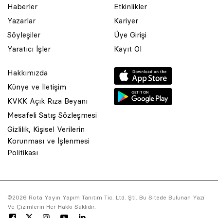
Haberler
Etkinlikler
Yazarlar
Kariyer
Söyleşiler
Üye Girişi
Yaratıcı İşler
Kayıt Ol
Hakkımızda
Künye ve İletişim
KVKK Açık Rıza Beyanı
Mesafeli Satış Sözleşmesi
Gizlilik, Kişisel Verilerin
Korunması ve İşlenmesi
© 2001 Rota Yayın Yapım Tanıtım Tic. Ltd. Şti. Bu Sitede Bulunan
Politikası
Yazı Ve Çizimlerin Her Hakkı Saklıdır.
Asquared WordPress Agency
tarafından tasarlanmış ve
kodlanmıştır.
©2026 Rota Yayın Yapım Tanıtım Tic. Ltd. Şti. Bu Sitede Bulunan Yazı
Ve Çizimlerin Her Hakkı Saklıdır.