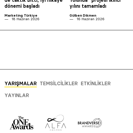
de taktik bitti, iyi hikaye
Yolunda” projesi ikinci
dönemi başladı
yılını tamamladı
Marketing Türkiye
Gülben Dikmen
18 Haziran 2026
16 Haziran 2026
YARIŞMALAR
TEMSILCILIKLER
ETKINLIKLER
YAYINLAR