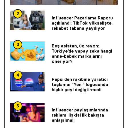
2
Influencer Pazarlama Raporu
açıklandı: TikTok yükselişte,
rekabet tabana yayılıyor
3
Beş asistan, üç reyon:
Türkiye’de yapay zeka hangi
anne-bebek markalarını
öneriyor?
4
Pepsi’den rakibine yaratıcı
taşlama: “Yeni” logosunda
hiçbir şeyi değiştirmedi
5
Influencer paylaşımlarında
reklam ilişkisi ilk bakışta
anlaşılmalı