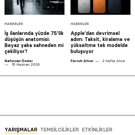
HABERLER
HABERLER
İş ilanlarında yüzde 75’lik
Apple’dan devrimsel
düşüşün anatomisi:
adım: Taksit, kiralama ve
Beyaz yaka sahneden mi
yükseltme tek modelde
çekiliyor?
buluşuyor
Nafizcan Önder
Ferruh Altun
2 hafta önce
15 Haziran 2026
YARIŞMALAR
TEMSILCILIKLER
ETKINLIKLER