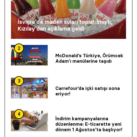
İsviçre’de maden suları toplatılmıştı,
Kızılay’dan açıklama geldi
2
McDonald’s Türkiye, Örümcek
Adam’ı menülerine taşıdı
3
Carrefour’da içki satışı sona
eriyor!
4
İndirim kampanyalarına
düzenlenme: E-ticarette yeni
dönem 1 Ağustos’ta başlıyor!