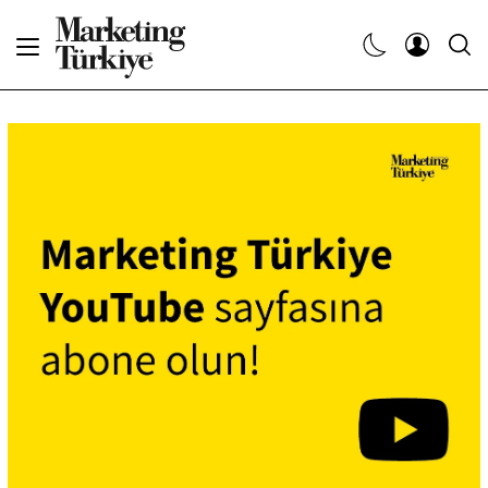
Abone Ol
Haberler
Yaratıcı İşler
Dergiler
Etkinlikler
Söyleşiler
Kariyer