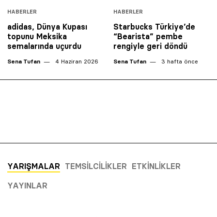
HABERLER
HABERLER
adidas, Dünya Kupası
Starbucks Türkiye’de
topunu Meksika
“Bearista” pembe
semalarında uçurdu
rengiyle geri döndü
Sena Tufan
4 Haziran 2026
Sena Tufan
3 hafta önce
YARIŞMALAR
TEMSILCILIKLER
ETKINLIKLER
YAYINLAR