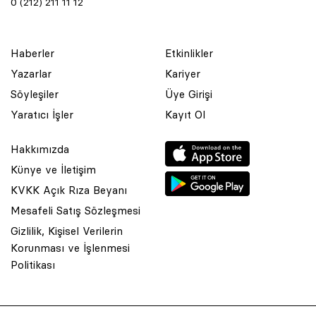
0 (212) 211 11 12
Haberler
Etkinlikler
Yazarlar
Kariyer
Söyleşiler
Üye Girişi
Yaratıcı İşler
Kayıt Ol
Hakkımızda
Künye ve İletişim
KVKK Açık Rıza Beyanı
Mesafeli Satış Sözleşmesi
Gizlilik, Kişisel Verilerin
Korunması ve İşlenmesi
© 2001 Rota Yayın Yapım Tanıtım Tic. Ltd. Şti. Bu Sitede Bulunan
Politikası
Yazı Ve Çizimlerin Her Hakkı Saklıdır.
Asquared WordPress Agency
tarafından tasarlanmış ve