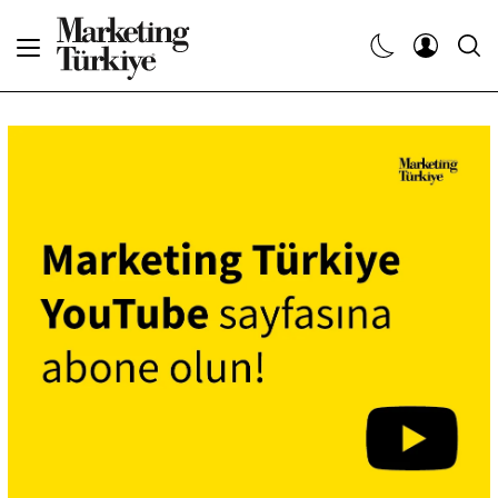
Abone Ol
Haberler
Yaratıcı İşler
Dergiler
Etkinlikler
Söyleşiler
Kariyer