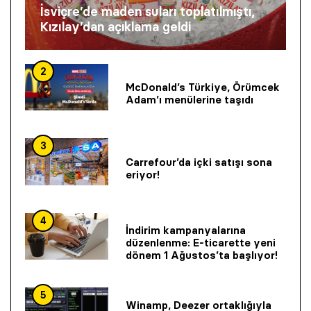
İsviçre’de maden suları toplatılmıştı,
Kızılay’dan açıklama geldi
2
McDonald’s Türkiye, Örümcek
Adam’ı menülerine taşıdı
3
Carrefour’da içki satışı sona
eriyor!
4
İndirim kampanyalarına
düzenlenme: E-ticarette yeni
dönem 1 Ağustos’ta başlıyor!
5
Winamp, Deezer ortaklığıyla