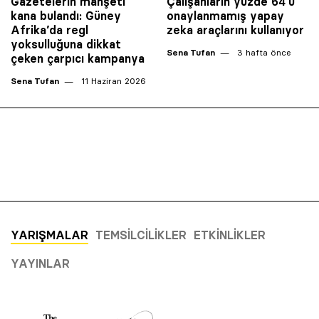
Gazetelerin manşeti
Çalışanların yüzde 64’ü
kana bulandı: Güney
onaylanmamış yapay
Afrika’da regl
zeka araçlarını kullanıyor
yoksulluğuna dikkat
Sena Tufan
3 hafta önce
çeken çarpıcı kampanya
Sena Tufan
11 Haziran 2026
YARIŞMALAR
TEMSILCILIKLER
ETKINLIKLER
YAYINLAR