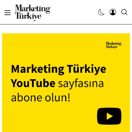
Abone Ol
Haberler
Yaratıcı İşler
Dergiler
Etkinlikler
Söyleşiler
Kariyer