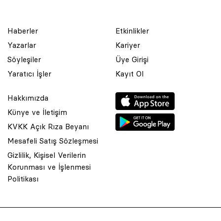
Haberler
Etkinlikler
Yazarlar
Kariyer
Söyleşiler
Üye Girişi
Yaratıcı İşler
Kayıt Ol
Hakkımızda
Künye ve İletişim
KVKK Açık Rıza Beyanı
Mesafeli Satış Sözleşmesi
Gizlilik, Kişisel Verilerin
Korunması ve İşlenmesi
© 2001 Rota Yayın Yapım Tanıtım Tic. Ltd. Şti. Bu Sitede Bulunan
Politikası
Yazı Ve Çizimlerin Her Hakkı Saklıdır.
Asquared WordPress Agency
tarafından tasarlanmış ve
kodlanmıştır.