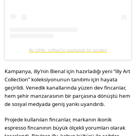
illy (@illy_coffee)'in paylaştığı bir gönderi
Kampanya, illy’nin Bienal için hazırladığı yeni “illy Art
Collection” koleksiyonunun tanıtımı için hayata
geçirildi. Venedik kanallarında yüzen dev fincanlar,
hem şehir manzarasının bir parçasına dönüştü hem
de sosyal medyada geniş yankı uyandırdı.
Projede kullanılan fincanlar, markanın ikonik
espresso fincanının büyük ölçekli yorumları olarak
tasarlandı. Böylece illy, kahve kültürü ile çağdaş