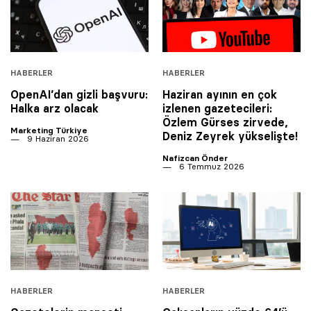
HABERLER
HABERLER
OpenAI’dan gizli başvuru:
Haziran ayının en çok
Halka arz olacak
izlenen gazetecileri:
Özlem Gürses zirvede,
Marketing Türkiye
Deniz Zeyrek yükselişte!
9 Haziran 2026
Nafizcan Önder
6 Temmuz 2026
HABERLER
HABERLER