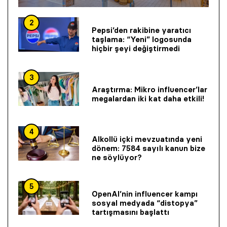
2
Pepsi’den rakibine yaratıcı
taşlama: “Yeni” logosunda
hiçbir şeyi değiştirmedi
3
Araştırma: Mikro influencer’lar
megalardan iki kat daha etkili!
4
Alkollü içki mevzuatında yeni
dönem: 7584 sayılı kanun bize
ne söylüyor?
5
OpenAI’nin influencer kampı
sosyal medyada “distopya”
tartışmasını başlattı