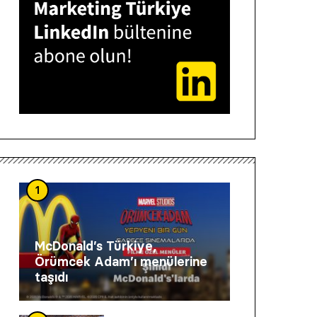
1
McDonald’s Türkiye,
Örümcek Adam’ı menülerine
taşıdı