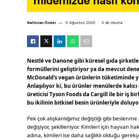
midemizde nasıl ko
Nafizcan Önder
5 Ağustos 2020
3 dk okuma
Nestlé ve Danone gibi küresel gıda şirketler
formüllerini geliştiriyor ya da mevcut deney
McDonald’s vegan ürünlerin tüketiminde yüz
Anlaşılıyor ki, bu ürünler menülerde kalıc
üreticisi Tyson Foods da Cargill ile bir iş bi
bu ikilinin bitkisel besin ürünleriyle doluyo
Pek çok alışkanlığımız değiştiği gibi beslenme 
değişiyor, şekilleniyor. Kimileri için hayvan h
adına, kimileri ise daha sağlıklı olduğu gere