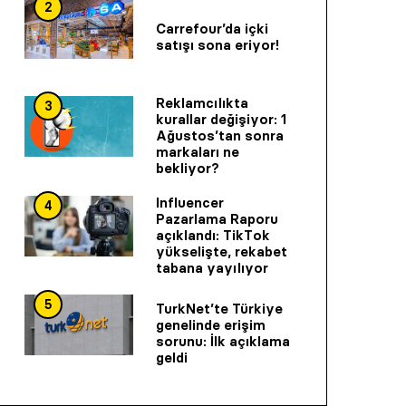
2
Carrefour’da içki
satışı sona eriyor!
Reklamcılıkta
3
kurallar değişiyor: 1
Ağustos’tan sonra
markaları ne
bekliyor?
Influencer
4
Pazarlama Raporu
açıklandı: TikTok
yükselişte, rekabet
tabana yayılıyor
5
TurkNet’te Türkiye
genelinde erişim
sorunu: İlk açıklama
geldi