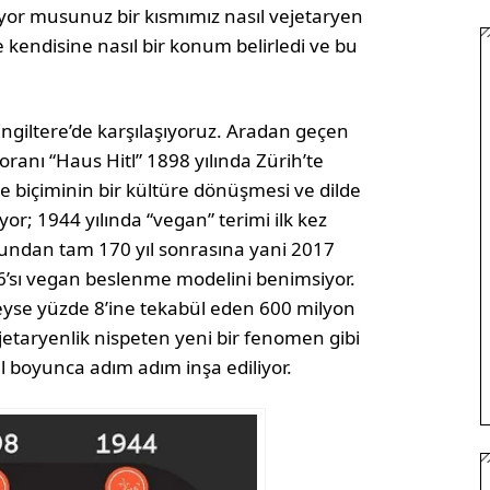
iyor musunuz bir kısmımız nasıl vejetaryen
kendisine nasıl bir konum belirledi ve bu
İngiltere’de karşılaşıyoruz. Aradan geçen
oranı “Haus Hitl” 1898 yılında Zürih’te
me biçiminin bir kültüre dönüşmesi ve dilde
or; 1944 yılında “vegan” terimi ilk kez
umundan tam 170 yıl sonrasına yani 2017
6’sı vegan beslenme modelini benimsiyor.
se yüzde 8’ine tekabül eden 600 milyon
jetaryenlik nispeten yeni bir fenomen gibi
ıl boyunca adım adım inşa ediliyor.