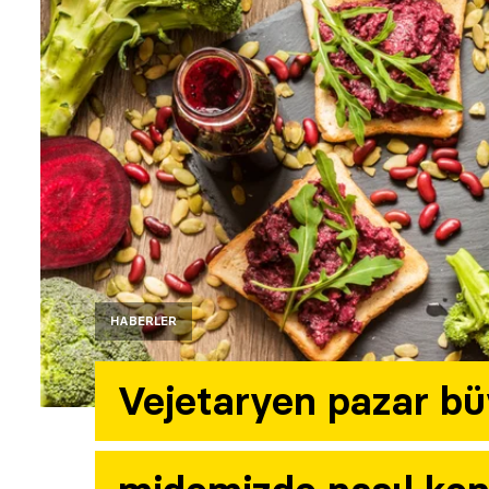
HABERLER
Vejetaryen pazar bü