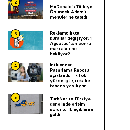
2
McDonald’s Türkiye,
Örümcek Adam’ı
menülerine taşıdı
Reklamcılıkta
3
kurallar değişiyor: 1
Ağustos’tan sonra
markaları ne
bekliyor?
Influencer
4
Pazarlama Raporu
açıklandı: TikTok
yükselişte, rekabet
tabana yayılıyor
5
TurkNet’te Türkiye
genelinde erişim
sorunu: İlk açıklama
geldi