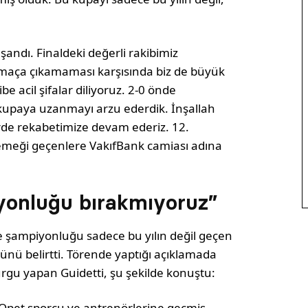
şandı. Finaldeki değerli rakibimiz
 maça çıkamaması karşısında biz de büyük
 acil şifalar diliyoruz. 2-0 önde
 kupaya uzanmayı arzu ederdik. İnşallah
rde rekabetimize devam ederiz. 12.
 emeği geçenlere VakıfBank camiası adına
yonluğu bırakmıyoruz”
e şampiyonluğu sadece bu yılın değil geçen
üğünü belirtti. Törende yaptığı açıklamada
urgu yapan Guidetti, şu şekilde konuştu:
 Opet sporcu ve antrenörlerine geçmiş