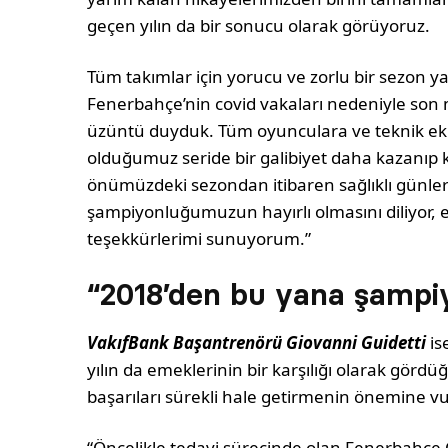
geçen yılın da bir sonucu olarak görüyoruz.
Tüm takımlar için yorucu ve zorlu bir sezon ya
Fenerbahçe’nin covid vakaları nedeniyle son
üzüntü duyduk. Tüm oyunculara ve teknik ekibe
olduğumuz seride bir galibiyet daha kazanıp
önümüzdeki sezondan itibaren sağlıklı günle
şampiyonluğumuzun hayırlı olmasını diliyor,
teşekkürlerimi sunuyorum.”
“2018’den bu yana şampi
VakıfBank Başantrenörü Giovanni Guidetti
is
yılın da emeklerinin bir karşılığı olarak görd
başarıları sürekli hale getirmenin önemine v
“Öncelikle tedavi sürecinde olan Fenerbahçe