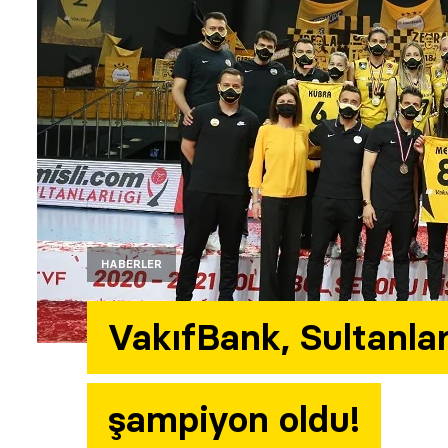
HABERLER
VakıfBank, Sultanlar
şampiyon oldu!