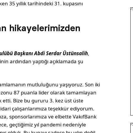
en 35 yıllık tarihindeki 31. kupasını
an hikayelerimizden
ulübü Başkanı Abdi Serdar Üstünsalih
,
inin ardından yaptığı açıklamada şu
amamlamanın mutluluğunu yaşıyoruz. Son iki
ezonu 87 puanla lider olarak tamamlayan
etti. Bize bu gururu 3. kez üst üste
idari çalışanlarımıza teşekkür ediyorum.
mıza, sponsorlarımıza ve elbette VakıfBank
ce, geçtiğimiz yıl pandemi nedeniyle
ş olduk. Bu kupayı sadece bu yılın değil,