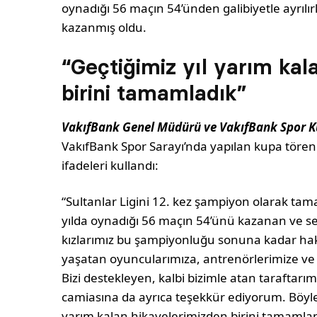
oynadığı 56 maçın 54’ünden galibiyetle ayrılırk
kazanmış oldu.
“Geçtiğimiz yıl yarım kal
birini tamamladık”
VakıfBank Genel Müdürü ve VakıfBank Spor K
VakıfBank Spor Sarayı’nda yapılan kupa tören
ifadeleri kullandı:
“Sultanlar Ligini 12. kez şampiyon olarak t
yılda oynadığı 56 maçın 54’ünü kazanan ve s
kızlarımız bu şampiyonluğu sonuna kadar hak 
yaşatan oyuncularımıza, antrenörlerimize ve 
Bizi destekleyen, kalbi bizimle atan taraftarı
camiasına da ayrıca teşekkür ediyorum. Böyle
yarım kalan hikayelerimizden birini tamamlamı