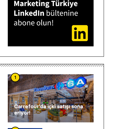
1
Carrefour’da içki satışı sona
eriyor!