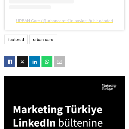
URBAN Care (@urbancaretr)'in paylaştığı bir gönderi
featured
urban care