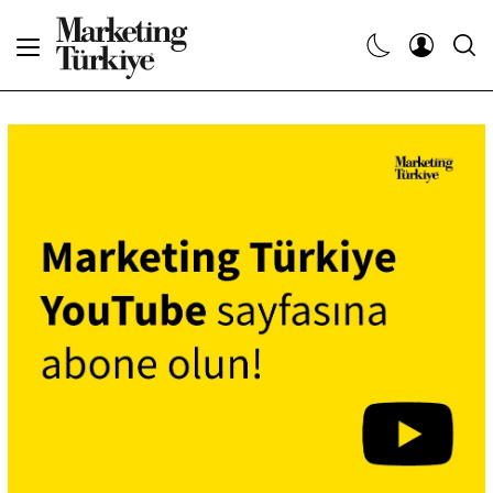
Abone Ol
Haberler
Yaratıcı İşler
Dergiler
Etkinlikler
Söyleşiler
Kariyer