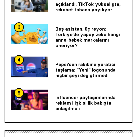
açıklandı: TikTok yükselişte,
rekabet tabana yayılıyor
3
Beş asistan, üç reyon:
Türkiye’de yapay zeka hangi
anne-bebek markalarını
öneriyor?
4
Pepsi’den rakibine yaratıcı
taşlama: “Yeni” logosunda
hiçbir şeyi değiştirmedi
5
Influencer paylaşımlarında
reklam ilişkisi ilk bakışta
anlaşılmalı