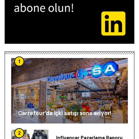
1
Carrefour’da içki satışı sona eriyor!
2
Influencer Pazarlama Raporu