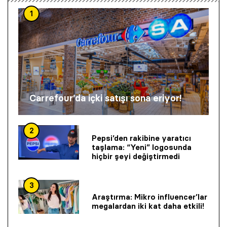
1
Carrefour’da içki satışı sona eriyor!
2
Pepsi’den rakibine yaratıcı
taşlama: “Yeni” logosunda
hiçbir şeyi değiştirmedi
3
Araştırma: Mikro influencer’lar
megalardan iki kat daha etkili!