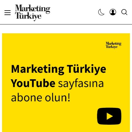
Abone Ol
Haberler
Yaratıcı İşler
Dergiler
Etkinlikler
Söyleşiler
Kariyer