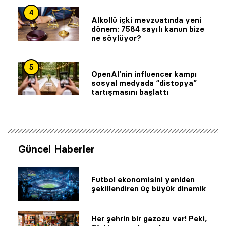
4
Alkollü içki mevzuatında yeni
dönem: 7584 sayılı kanun bize
ne söylüyor?
5
OpenAI’nin influencer kampı
sosyal medyada “distopya”
tartışmasını başlattı
Güncel Haberler
Futbol ekonomisini yeniden
şekillendiren üç büyük dinamik
Her şehrin bir gazozu var! Peki,