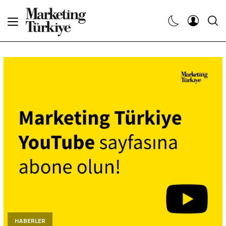
Abone Ol
Haberler
Yaratıcı İşler
Dergiler
Etkinlikler
Söyleşiler
Kariyer
HABERLER