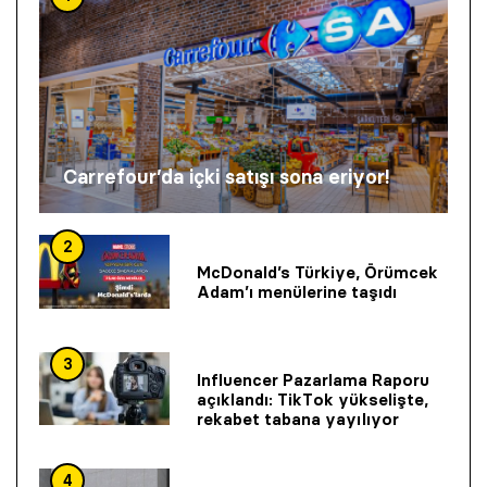
Carrefour’da içki satışı sona eriyor!
2
McDonald’s Türkiye, Örümcek
Adam’ı menülerine taşıdı
3
Influencer Pazarlama Raporu
açıklandı: TikTok yükselişte,
rekabet tabana yayılıyor
4