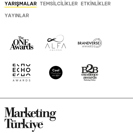
YARIŞMALAR
TEMSILCILIKLER
ETKINLIKLER
YAYINLAR