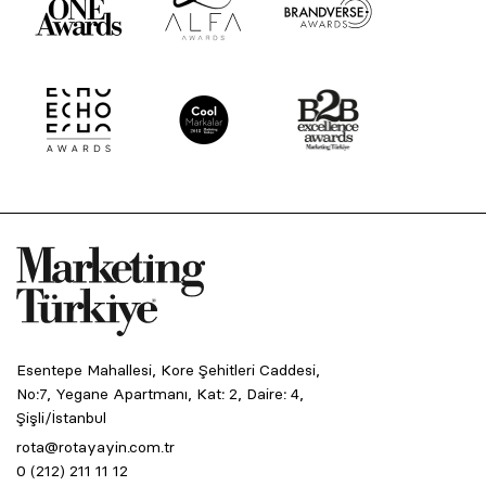
Esentepe Mahallesi, Kore Şehitleri Caddesi,
No:7, Yegane Apartmanı, Kat: 2, Daire: 4,
Şişli/İstanbul
rota@rotayayin.com.tr
0 (212) 211 11 12