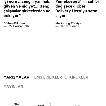
İyi ücret, zengin yan hak,
Yemeksepeti’nin sahibi
güven ve aidiyet… Genç
değişecek: Uber,
çalışanlar şirketlerden ne
Delivery Hero’yu satın
bekliyor?
alıyor
Gülben Dikmen
Marketing Türkiye
27 Haziran 2026
3 hafta önce
YARIŞMALAR
TEMSILCILIKLER
ETKINLIKLER
YAYINLAR