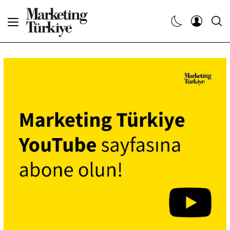
Abone Ol
Haberler
Yaratıcı İşler
Dergiler
Etkinlikler
Söyleşiler
Kariyer