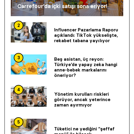
Carrefour’da içki satışı sona eriyor!
2
Influencer Pazarlama Raporu
açıklandı: TikTok yükselişte,
rekabet tabana yayılıyor
3
Beş asistan, üç reyon:
Türkiye’de yapay zeka hangi
anne-bebek markalarını
öneriyor?
4
Yönetim kurulları riskleri
görüyor, ancak yeterince
zaman ayırmıyor
5
Tüketici ne yediğini “şeffaf