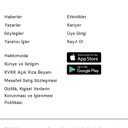
Haberler
Etkinlikler
Yazarlar
Kariyer
Söyleşiler
Üye Girişi
Yaratıcı İşler
Kayıt Ol
Hakkımızda
Künye ve İletişim
KVKK Açık Rıza Beyanı
Mesafeli Satış Sözleşmesi
Gizlilik, Kişisel Verilerin
Korunması ve İşlenmesi
© 2001 Rota Yayın Yapım Tanıtım Tic. Ltd. Şti. Bu Sitede Bulunan
Politikası
Yazı Ve Çizimlerin Her Hakkı Saklıdır.
Asquared WordPress Agency
tarafından tasarlanmış ve
kodlanmıştır.