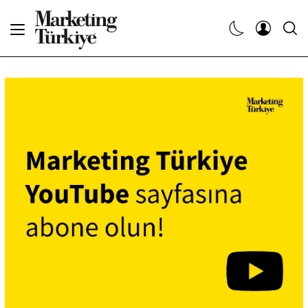
Abone Ol
Haberler
Yaratıcı İşler
Dergiler
Etkinlikler
Söyleşiler
Kariyer