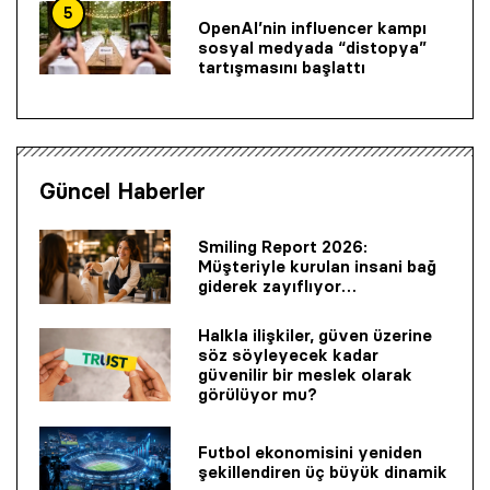
5
OpenAI’nin influencer kampı
sosyal medyada “distopya”
tartışmasını başlattı
Güncel Haberler
Smiling Report 2026:
Müşteriyle kurulan insani bağ
giderek zayıflıyor…
Halkla ilişkiler, güven üzerine
söz söyleyecek kadar
güvenilir bir mes­lek olarak
görülüyor mu?
Futbol ekonomisini yeniden
şekillendiren üç büyük dinamik