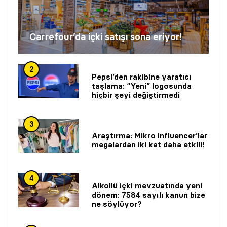
Carrefour’da içki satışı sona eriyor!
2
Pepsi’den rakibine yaratıcı
taşlama: “Yeni” logosunda
hiçbir şeyi değiştirmedi
3
Araştırma: Mikro influencer’lar
megalardan iki kat daha etkili!
4
Alkollü içki mevzuatında yeni
dönem: 7584 sayılı kanun bize
ne söylüyor?