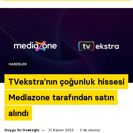
Yazarlar
Araştırma
HABERLER
TVekstra’nın çoğunluk hissesi
Mediazone tarafından satın
alındı
Duygu Su Ocakoğlu
21 Kasım 2023
2 dk okuma