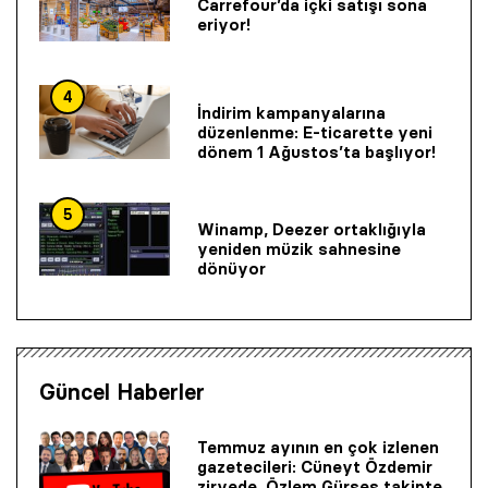
Carrefour’da içki satışı sona
eriyor!
4
İndirim kampanyalarına
düzenlenme: E-ticarette yeni
dönem 1 Ağustos’ta başlıyor!
5
Winamp, Deezer ortaklığıyla
yeniden müzik sahnesine
dönüyor
Güncel Haberler
Temmuz ayının en çok izlenen
gazetecileri: Cüneyt Özdemir
zirvede, Özlem Gürses takipte