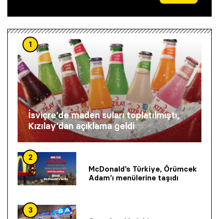
1
İsviçre’de maden suları toplatılmıştı,
Kızılay’dan açıklama geldi
2
McDonald’s Türkiye, Örümcek
Adam’ı menülerine taşıdı
3