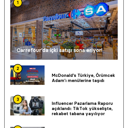
1
Carrefour’da içki satışı sona eriyor!
2
McDonald’s Türkiye, Örümcek
Adam’ı menülerine taşıdı
3
Influencer Pazarlama Raporu
açıklandı: TikTok yükselişte,
rekabet tabana yayılıyor