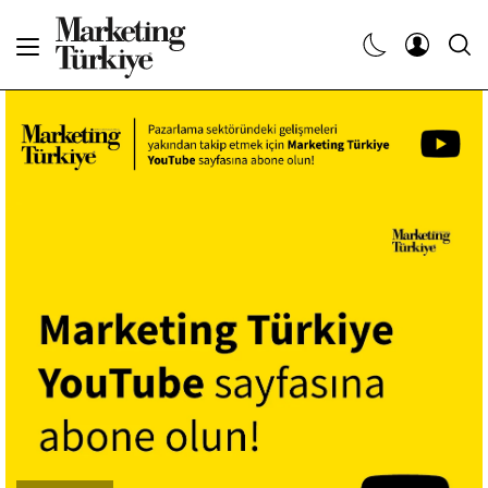
Abone Ol
Haberler
Yaratıcı İşler
Dergiler
Etkinlikler
Söyleşiler
Kariyer