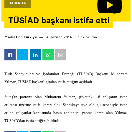
HABERLER
Yazarlar
TÜSİAD başkanı istifa etti
Araştırma
Marketing Türkiye
4 Haziran 2014
1 dk okuma
Türk Sanayicileri ve İşadamları Derneği (TÜSİAD) Başkanı Muharrem
Yılmaz, TÜSİAD başkanlığından istifa ettiğini açıkladı.
Sütaş’ın patronu olan Muharrem Yılmaz, şirketteki 18 çalışanın işten
atılması üzerine istifa kararı aldı. Sendikaya üye olduğu sebebiyle işten
atılan çalışanlar konusunda basın toplantısı yapma kararı alan Yılmaz,
TÜSİAD’dan istifa ettiğini bildirdi.