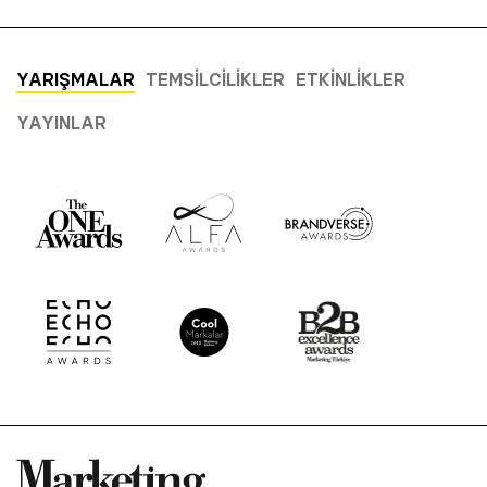
YARIŞMALAR
TEMSILCILIKLER
ETKINLIKLER
YAYINLAR