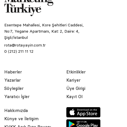
Esentepe Mahallesi, Kore Şehitleri Caddesi,
No:7, Yegane Apartmanı, Kat: 2, Daire: 4,
Şişli/İstanbul
rota@rotayayin.com.tr
0 (212) 211 11 12
Haberler
Etkinlikler
Yazarlar
Kariyer
Söyleşiler
Üye Girişi
Yaratıcı İşler
Kayıt Ol
Hakkımızda
Künye ve İletişim
KVKK Açık Rıza Beyanı