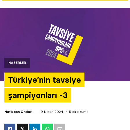
Yazarlar
Araştırma
HABERLER
Türkiye’nin tavsiye
şampiyonları -3
Nafizcan Önder
9 Nisan 2024
5 dk okuma