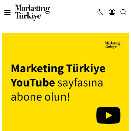
Abone Ol
Haberler
Yaratıcı İşler
Dergiler
Etkinlikler
Söyleşiler
Kariyer