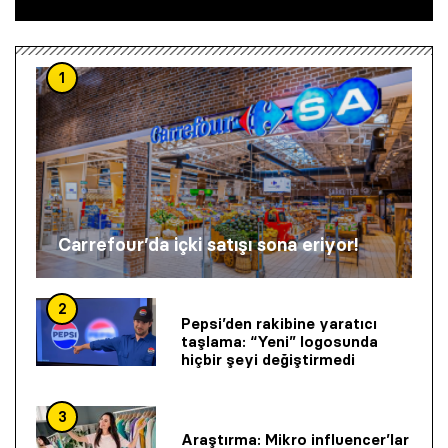
1
Carrefour’da içki satışı sona eriyor!
2
Pepsi’den rakibine yaratıcı
taşlama: “Yeni” logosunda
hiçbir şeyi değiştirmedi
3
Araştırma: Mikro influencer’lar