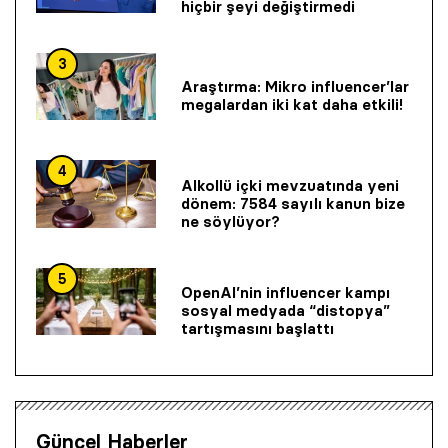
hiçbir şeyi değiştirmedi
3
Araştırma: Mikro influencer’lar
megalardan iki kat daha etkili!
4
Alkollü içki mevzuatında yeni
dönem: 7584 sayılı kanun bize
ne söylüyor?
5
OpenAI’nin influencer kampı
sosyal medyada “distopya”
tartışmasını başlattı
Güncel Haberler