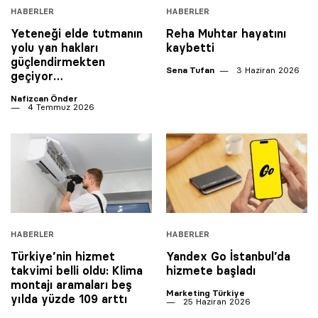
HABERLER
HABERLER
Yeteneği elde tutmanın
Reha Muhtar hayatını
yolu yan hakları
kaybetti
güçlendirmekten
Sena Tufan
3 Haziran 2026
geçiyor…
Nafizcan Önder
4 Temmuz 2026
HABERLER
HABERLER
Türkiye’nin hizmet
Yandex Go İstanbul’da
takvimi belli oldu: Klima
hizmete başladı
montajı aramaları beş
Marketing Türkiye
yılda yüzde 109 arttı
25 Haziran 2026