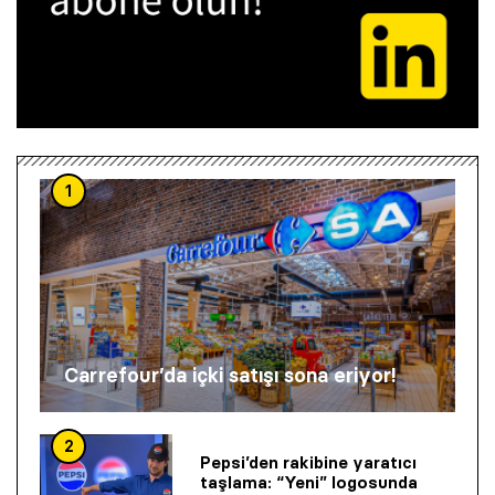
1
Carrefour’da içki satışı sona eriyor!
2
Pepsi’den rakibine yaratıcı
taşlama: “Yeni” logosunda