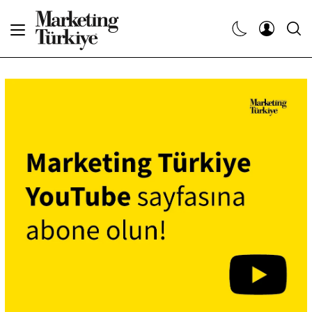
Abone Ol
Haberler
Yaratıcı İşler
Dergiler
Etkinlikler
Söyleşiler
Kariyer